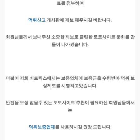
료를 첨부하여
먹튀신고
게시판에 제보 해주시길 바랍니다.
회원님들께서 보내주신 소중한 제보로 클린한 토토사이트 문화를 만
들어 나가겠습니다.
더불어 저희 비트릭스에서는 보증업체에 보증금을 수령받아 먹튀 보
상제도를 시행하고있습니다.
안전을 보장 받을수 있는 토토사이트 추천이 필요하신 회원님들께서
는
먹튀보증업체
를 사용하시길 권장 드립니다.