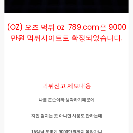
(OZ) 오즈 먹튀 oz-789.com은 9000
만원 먹튀사이트로 확정되었습니다.
먹튀신고 제보내용
나름 큰손이라 생각하기때문에
지인 걸치는 곳 아니면 사용도 안하는데
16일날 운좋게 9000만원까지 올라가니