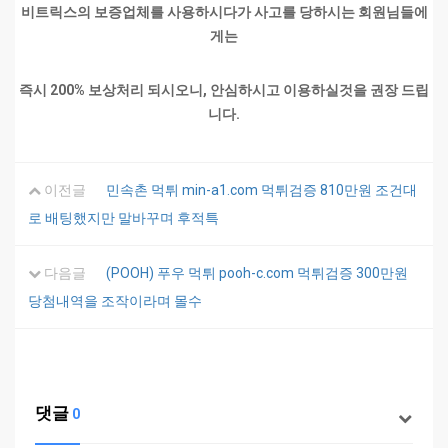
비트릭스의 보증업체를 사용하시다가 사고를 당하시는 회원님들에
게는
즉시 200% 보상처리 되시오니, 안심하시고 이용하실것을 권장 드립
니다.
이전글
민속촌 먹튀 min-a1.com 먹튀검증 810만원 조건대
로 배팅했지만 말바꾸며 후적특
다음글
(POOH) 푸우 먹튀 pooh-c.com 먹튀검증 300만원
당첨내역을 조작이라며 몰수
댓글
0