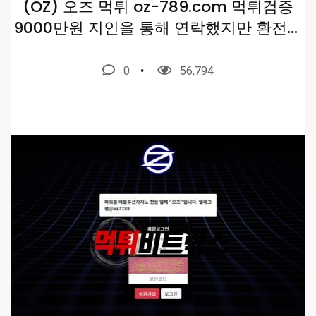
(OZ) 오즈 먹튀 oz-789.com 먹튀검증
9000만원 지인을 통해 연락했지만 환전의
사 없음
0
56,794