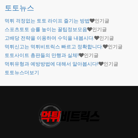
토토뉴스
먹튀 걱정없는 토토 라이프 즐기는 방법
인기글
스포츠토토 승률 높이는 꿀팁정보모음
인기글
고배당 전략을 이용하여 수익을 내봅시다.
인기글
먹튀신고는 먹튀비트릭스 빠르고 정확합니다.
인기글
토토사이트 총판들의 만행과 실체!
인기글
먹튀유형과 예방방법에 대해서 알아봅시다!
인기글
토토뉴스
더보기