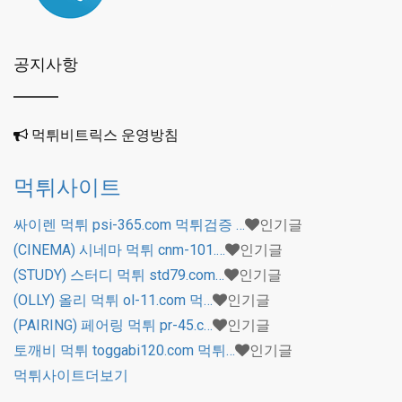
공지사항
먹튀비트릭스 운영방침
먹튀사이트
싸이렌 먹튀 psi-365.com 먹튀검증 …
인기글
(CINEMA) 시네마 먹튀 cnm-101.…
인기글
(STUDY) 스터디 먹튀 std79.com…
인기글
(OLLY) 올리 먹튀 ol-11.com 먹…
인기글
(PAIRING) 페어링 먹튀 pr-45.c…
인기글
토깨비 먹튀 toggabi120.com 먹튀…
인기글
먹튀사이트
더보기