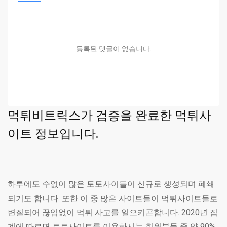
등록된 댓글이 없습니다.
먹튀비트릭스가 검증을 완료한 먹튀사
이트 정보입니다.
하루에도 수없이 많은 토토사이들이 신규로 생성되며 폐쇄
되기도 합니다. 또한 이 중 많은 사이트들이 먹튀사이트들로
변질되어 끊임없이 먹튀 사고를 일으키곤합니다. 2020년 집
계에 따르면 토토사이트를 이용하시는 회원분들 중 약 90%