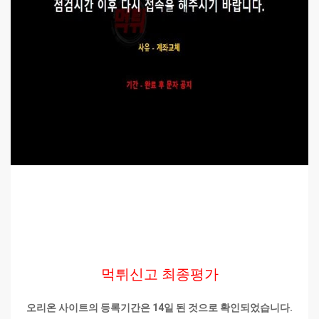
먹튀신고 최종평가
오리온 사이트의 등록기간은 14일 된 것으로 확인되었습니다.