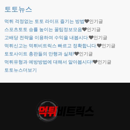
토토뉴스
먹튀 걱정없는 토토 라이프 즐기는 방법
인기글
스포츠토토 승률 높이는 꿀팁정보모음
인기글
고배당 전략을 이용하여 수익을 내봅시다.
인기글
먹튀신고는 먹튀비트릭스 빠르고 정확합니다.
인기글
토토사이트 총판들의 만행과 실체!
인기글
먹튀유형과 예방방법에 대해서 알아봅시다!
인기글
토토뉴스
더보기