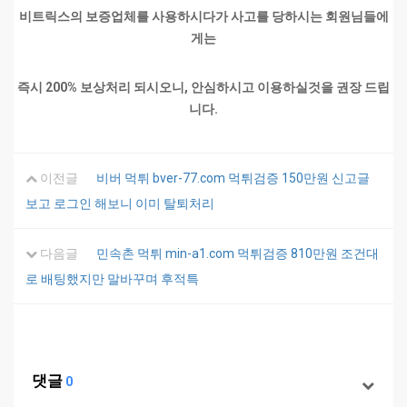
비트릭스의 보증업체를 사용하시다가 사고를 당하시는 회원님들에
게는
즉시 200% 보상처리 되시오니, 안심하시고 이용하실것을 권장 드립
니다.
이전글
비버 먹튀 bver-77.com 먹튀검증 150만원 신고글
보고 로그인 해보니 이미 탈퇴처리
다음글
민속촌 먹튀 min-a1.com 먹튀검증 810만원 조건대
로 배팅했지만 말바꾸며 후적특
댓글
0