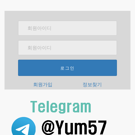
로그인
회원가입
정보찾기