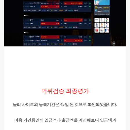
먹튀검증 최종평가
올리 사이트의 등록기간은 45일 된 것으로 확인되었습니다.
이용 기간동안의 입금액과 출금액을 계산해보니 입금액과