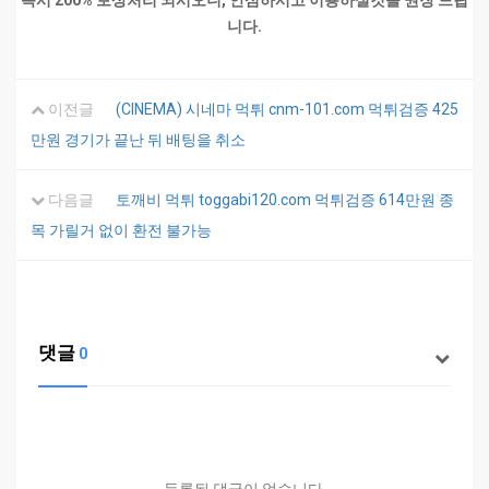
즉시 200% 보상처리 되시오니, 안심하시고 이용하실것을 권장 드립
니다.
이전글
(CINEMA) 시네마 먹튀 cnm-101.com 먹튀검증 425
만원 경기가 끝난 뒤 배팅을 취소
다음글
토깨비 먹튀 toggabi120.com 먹튀검증 614만원 종
목 가릴거 없이 환전 불가능
댓글
0