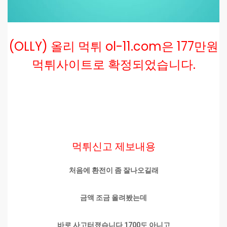
(OLLY) 올리 먹튀 ol-11.com은 177만원
먹튀사이트로 확정되었습니다.
먹튀신고 제보내용
처음에 환전이 좀 잘나오길래
금액 조금 올려봤는데
바로 사고터졌습니다 1700도 아니고