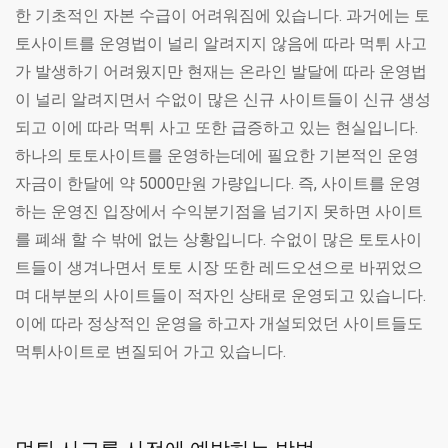
한 기초적인 자본 수급이 어려워짐에 있습니다. 과거에는 토
토사이트를 운영법이 널리 알려지지 않음에 따라 먹튀 사고
가 발생하기 어려웠지만 현재는 온라인 발달에 따라 운영법
이 널리 알려지면서 수없이 많은 신규 사이트들이 신규 생성
되고 이에 따라 먹튀 사고 또한 급증하고 있는 현실입니다.
하나의 토토사이트를 운영하는데에 필요한 기본적인 운영
자금이 한달에 약 5000만원 가량입니다. 즉, 사이트를 운영
하는 운영진 입장에서 수익분기점을 넘기지 못하면 사이트
를 폐쇄 할 수 밖에 없는 상황입니다. 수없이 많은 토토사이
트들이 생겨나면서 토토 시장 또한 레드오션으로 바뀌었으
며 대부분의 사이트들이 적자인 상태로 운영되고 있습니다.
이에 따라 정상적인 운영을 하고자 개설되었던 사이트들도
먹튀사이트로 변질되어 가고 있습니다.