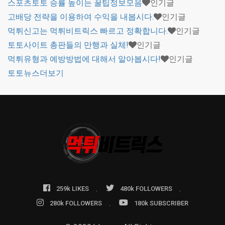
스포츠토토 승률 높이는 꿀팁정보모음
인기글
고배당 전략을 이용하여 수익을 내봅시다.
인기글
먹튀신고는 먹튀비트릭스 빠르고 정확합니다.
인기글
토토사이트 총판들의 만행과 실체!
인기글
먹튀유형과 예방방법에 대해서 알아봅시다!
인기글
토토뉴스
더보기
259k LIKES
480k FOLLOWERS
280k FOLLOWERS
180k SUBSCRIBER