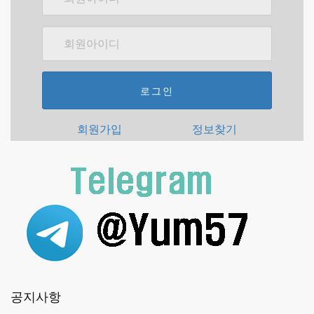
로그인
회원가입
정보찾기
공지사항