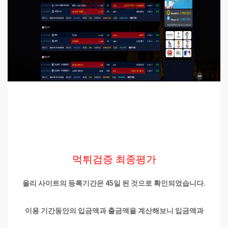
먹튀검증 최종평가
올리 사이트의 등록기간은 45일 된 것으로 확인되었습니다.
이용 기간동안의 입금액과 출금액을 계산해보니 입금액과