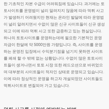
한 기초적인 자본 수급이 어려워짐에 있습니다. 과거에는 토
토사이트를 운영법이 널리 알려지지 않음에 따라 먹튀 사고
가 발생하기 어려웠지만 현재는 온라인 발달에 따라 운영법
이 널리 알려지면서 수없이 많은 신규 사이트들이 신규 생성
되고 이에 따라 먹튀 사고 또한 급증하고 있는 현실입니다.
하나의 토토사이트를 운영하는데에 필요한 기본적인 운영
자금이 한달에 약 5000만원 가량입니다. 즉, 사이트를 운영
하는 운영진 입장에서 수익분기점을 넘기지 못하면 사이트
를 폐쇄 할 수 밖에 없는 상황입니다. 수없이 많은 토토사이
트들이 생겨나면서 토토 시장 또한 레드오션으로 바뀌었으
며 대부분의 사이트들이 적자인 상태로 운영되고 있습니다.
이에 따라 정상적인 운영을 하고자 개설되었던 사이트들도
먹튀사이트로 변질되어 가고 있습니다.