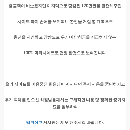
출금액이 비슷했지만 마지막으로 당첨된 170만원을 환전해주면
사이트 측이 손해를 보게되니 환전을 거절 할 계획으로
환전을 지연하고 양방으로 우기며 당첨금을 지급하지 않는
100% 먹튀사이트로 전향 한것으로 보여집니다.
올리 사이트를 이용중인 회원님이 계시다면 즉시 사용을 중단하시고
추가 피해를 입으신 회원님들께서는 구체적인 내용 및 정확한 증거자
료를 첨부하여
먹튀신고
게시판에 제보 해주시길 바랍니다.