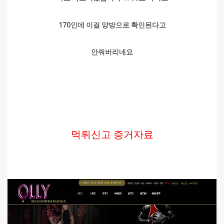
170인데 이걸 양방으로 확인된다고
안줘버리네요
먹튀신고 증거자료