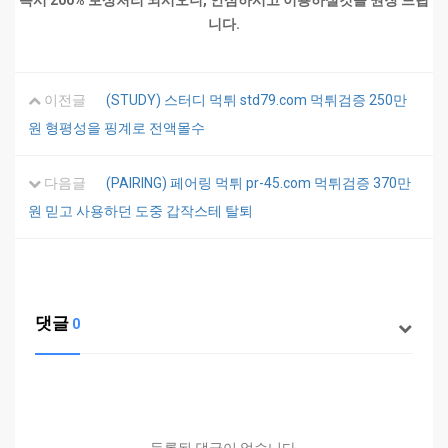
즉시 200% 보상처리 되시오니, 안심하시고 이용하실것을 권장 드립
니다.
이전글
(STUDY) 스터디 먹튀 std79.com 먹튀검증 250만
원 형평성을 핑계로 전액몰수
다음글
(PAIRING) 페어링 먹튀 pr-45.com 먹튀검증 370만
원 믿고 사용하던 도중 갑작스테 탈퇴
댓글
0