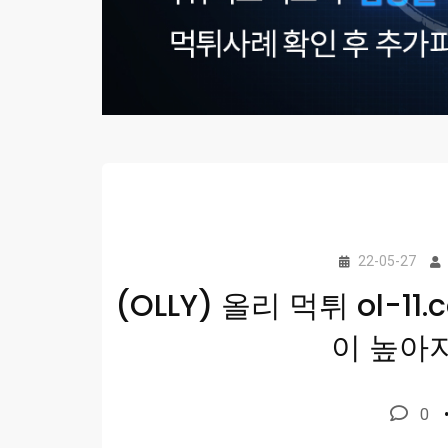
22-05-27
(OLLY) 올리 먹튀 ol-1
이 높아
0