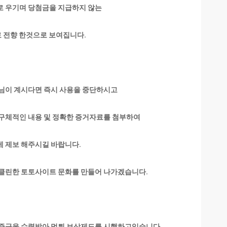
로 우기며 당첨금을 지급하지 않는
로 전향 한것으로 보여집니다.
님이 계시다면 즉시 사용을 중단하시고
구체적인 내용 및 정확한 증거자료를 첨부하여
 제보 해주시길 바랍니다.
클린한 토토사이트 문화를 만들어 나가겠습니다.
증금을 수령받아 먹튀 보상제도를 시행하고있습니다.