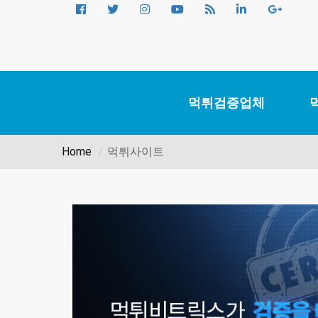
먹튀검증업체
Home
먹튀사이트