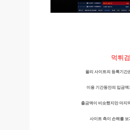
먹튀검
올리 사이트의 등록기간은
이용 기간동안의 입금액
출금액이 비슷했지만 마지막
사이트 측이 손해를 보