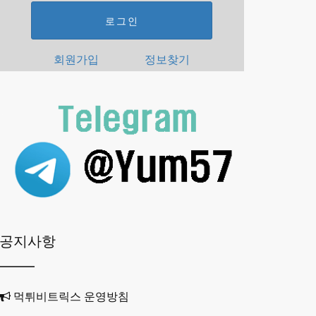
로그인
회원가입
정보찾기
공지사항
먹튀비트릭스 운영방침