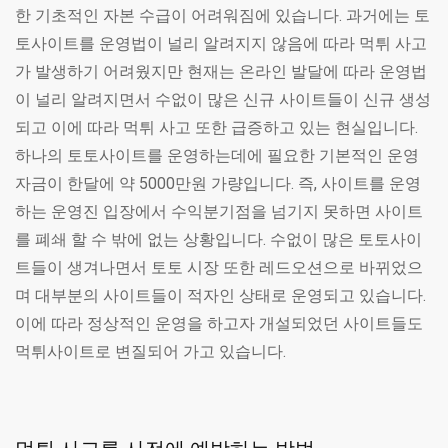
한 기초적인 자본 수급이 어려워짐에 있습니다. 과거에는 토
토사이트를 운영법이 널리 알려지지 않음에 따라 먹튀 사고
가 발생하기 어려웠지만 현재는 온라인 발달에 따라 운영법
이 널리 알려지면서 수없이 많은 신규 사이트들이 신규 생성
되고 이에 따라 먹튀 사고 또한 급증하고 있는 현실입니다.
하나의 토토사이트를 운영하는데에 필요한 기본적인 운영
자금이 한달에 약 5000만원 가량입니다. 즉, 사이트를 운영
하는 운영진 입장에서 수익분기점을 넘기지 못하면 사이트
를 폐쇄 할 수 밖에 없는 상황입니다. 수없이 많은 토토사이
트들이 생겨나면서 토토 시장 또한 레드오션으로 바뀌었으
며 대부분의 사이트들이 적자인 상태로 운영되고 있습니다.
이에 따라 정상적인 운영을 하고자 개설되었던 사이트들도
먹튀사이트로 변질되어 가고 있습니다.