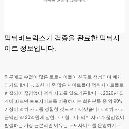
등록된 댓글이 없습니다.
먹튀비트릭스가 검증을 완료한 먹튀사
이트 정보입니다.
하루에도 수없이 많은 토토사이들이 신규로 생성되며 폐쇄
되기도 합니다. 또한 이 중 많은 사이트들이 먹튀사이트들로
변질되어 끊임없이 먹튀 사고를 일으키곤합니다. 2020년 집
계에 따르면 토토사이트를 이용하시는 회원분들 중 약 90%
이상이 먹튀 사고를 경험한 것으로 나타났습니다. 먹튀 사고
금액만 약 20억원에 달한다고 합니다. 먹튀 사고가 끊임없이
발생하는 가장 근본적인 이유는 토토사이트를 운영하기 위