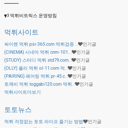
먹튀비트릭스 운영방침
먹튀사이트
싸이렌 먹튀 psi-365.com 먹튀검증 …
인기글
(CINEMA) 시네마 먹튀 cnm-101.…
인기글
(STUDY) 스터디 먹튀 std79.com…
인기글
(OLLY) 올리 먹튀 ol-11.com 먹…
인기글
(PAIRING) 페어링 먹튀 pr-45.c…
인기글
토깨비 먹튀 toggabi120.com 먹튀…
인기글
먹튀사이트
더보기
토토뉴스
먹튀 걱정없는 토토 라이프 즐기는 방법
인기글