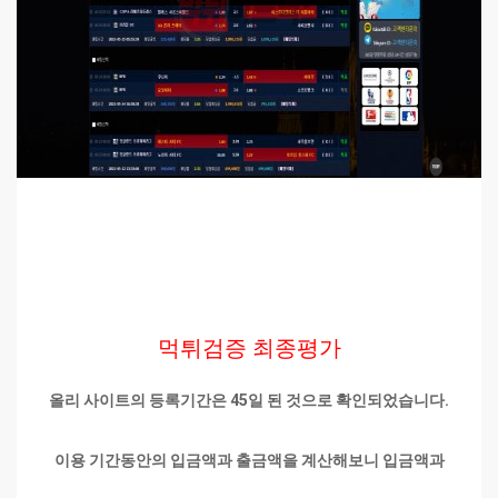
먹튀검증 최종평가
올리 사이트의 등록기간은 45일 된 것으로 확인되었습니다.
이용 기간동안의 입금액과 출금액을 계산해보니 입금액과