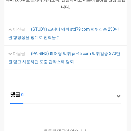
즉시 200% 보상처리 되시오니, 안심하시고 이용하실것을 권장 드립
니다.
이전글
(STUDY) 스터디 먹튀 std79.com 먹튀검증 250만
원 형평성을 핑계로 전액몰수
다음글
(PAIRING) 페어링 먹튀 pr-45.com 먹튀검증 370만
원 믿고 사용하던 도중 갑작스테 탈퇴
댓글
0