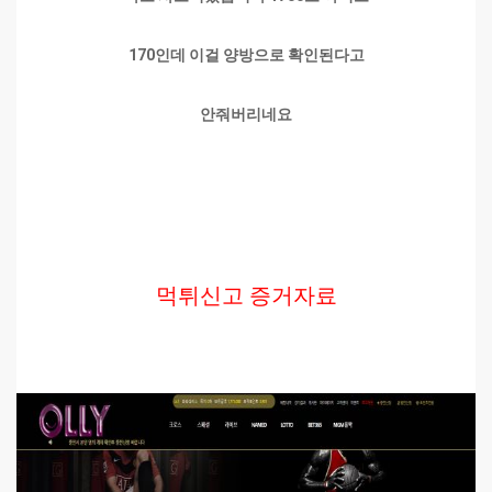
170인데 이걸 양방으로 확인된다고
안줘버리네요
먹튀신고 증거자료