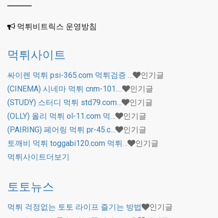
먹튀비트릭스 운영방침
먹튀사이트
싸이렌 먹튀 psi-365.com 먹튀검증 …
인기글
(CINEMA) 시네마 먹튀 cnm-101.…
인기글
(STUDY) 스터디 먹튀 std79.com…
인기글
(OLLY) 올리 먹튀 ol-11.com 먹…
인기글
(PAIRING) 페어링 먹튀 pr-45.c…
인기글
토깨비 먹튀 toggabi120.com 먹튀…
인기글
먹튀사이트
더보기
토토뉴스
먹튀 걱정없는 토토 라이프 즐기는 방법
인기글