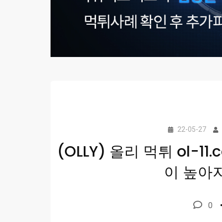
22-05-27
(OLLY) 올리 먹튀 ol-1
이 높아
0