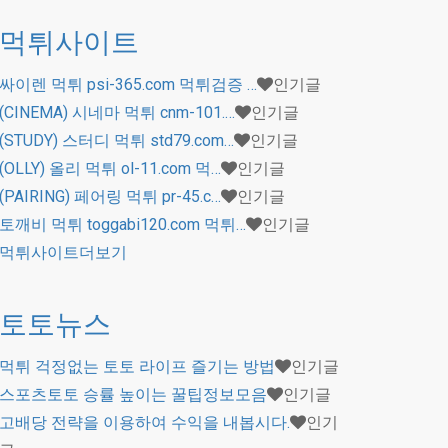
먹튀사이트
싸이렌 먹튀 psi-365.com 먹튀검증 …
인기글
(CINEMA) 시네마 먹튀 cnm-101.…
인기글
(STUDY) 스터디 먹튀 std79.com…
인기글
(OLLY) 올리 먹튀 ol-11.com 먹…
인기글
(PAIRING) 페어링 먹튀 pr-45.c…
인기글
토깨비 먹튀 toggabi120.com 먹튀…
인기글
먹튀사이트
더보기
토토뉴스
먹튀 걱정없는 토토 라이프 즐기는 방법
인기글
스포츠토토 승률 높이는 꿀팁정보모음
인기글
고배당 전략을 이용하여 수익을 내봅시다.
인기