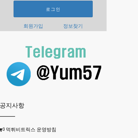
로그인
회원가입
정보찾기
공지사항
먹튀비트릭스 운영방침