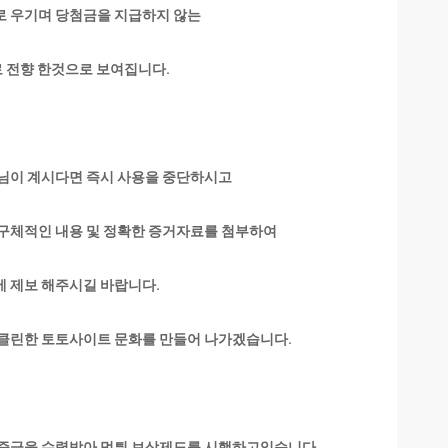
로 우기며 당첨금을 지급하지 않는
로 전향 한것으로 보여집니다.
님이 계시다면 즉시 사용을 중단하시고
구체적인 내용 및 정확한 증거자료를 첨부하여
 제보 해주시길 바랍니다.
클린한 토토사이트 문화를 만들어 나가겠습니다.
증금을 수령받아 먹튀 보상제도를 시행하고있습니다.