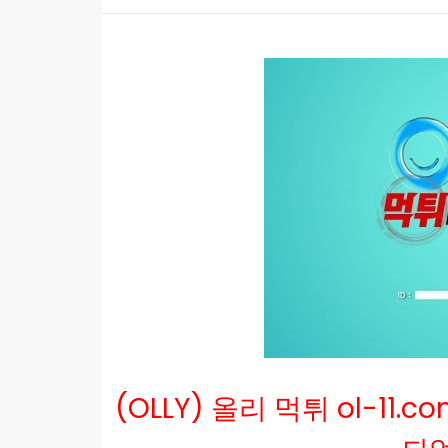
(OLLY) 올리 먹튀 ol-11