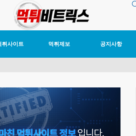
먹튀사이트
먹튀제보
공지사항