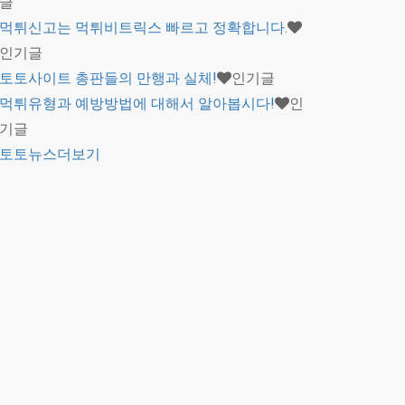
글
먹튀신고는 먹튀비트릭스 빠르고 정확합니다.
인기글
토토사이트 총판들의 만행과 실체!
인기글
먹튀유형과 예방방법에 대해서 알아봅시다!
인
기글
토토뉴스
더보기