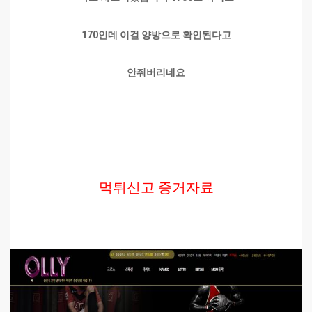
170인데 이걸 양방으로 확인된다고
안줘버리네요
먹튀신고 증거자료