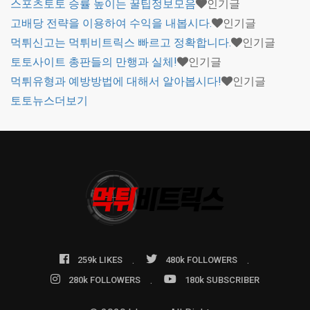
스포츠토토 승률 높이는 꿀팁정보모음
인기글
고배당 전략을 이용하여 수익을 내봅시다.
인기글
먹튀신고는 먹튀비트릭스 빠르고 정확합니다.
인기글
토토사이트 총판들의 만행과 실체!
인기글
먹튀유형과 예방방법에 대해서 알아봅시다!
인기글
토토뉴스
더보기
259k LIKES
480k FOLLOWERS
280k FOLLOWERS
180k SUBSCRIBER