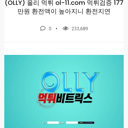
(OLLY) 올리 먹튀 ol-11.com 먹튀검증 177
만원 환전액이 높아지니 환전지연
0
233,689