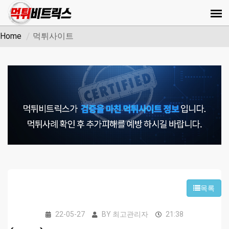
Home
먹튀사이트
목록
22-05-27
BY
최고관리자
21:38