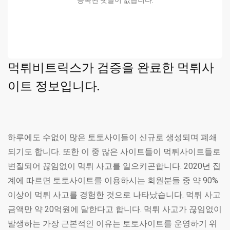
등록된 댓글이 없습니다.
먹튀비트릭스가 검증을 완료한 먹튀사
이트 정보입니다.
하루에도 수없이 많은 토토사이들이 신규로 생성되며 폐쇄
되기도 합니다. 또한 이 중 많은 사이트들이 먹튀사이트들로
변질되어 끊임없이 먹튀 사고를 일으키곤합니다. 2020년 집
계에 따르면 토토사이트를 이용하시는 회원분들 중 약 90%
이상이 먹튀 사고를 경험한 것으로 나타났습니다. 먹튀 사고
금액만 약 20억원에 달한다고 합니다. 먹튀 사고가 끊임없이
발생하는 가장 근본적인 이유는 토토사이트를 운영하기 위