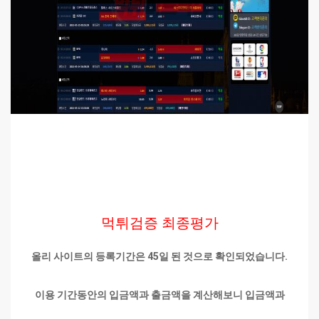
먹튀검증 최종평가
올리 사이트의 등록기간은 45일 된 것으로 확인되었습니다.
이용 기간동안의 입금액과 출금액을 계산해보니 입금액과