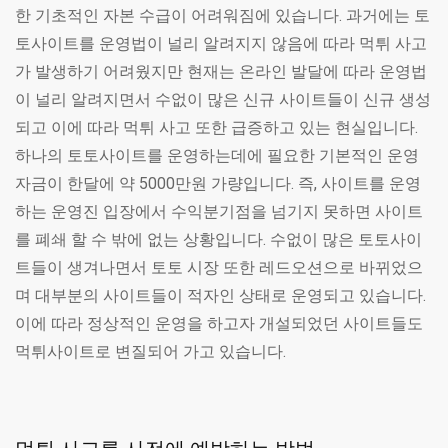
한 기초적인 자본 수급이 어려워짐에 있습니다. 과거에는 토
토사이트를 운영법이 널리 알려지지 않음에 따라 먹튀 사고
가 발생하기 어려웠지만 현재는 온라인 발달에 따라 운영법
이 널리 알려지면서 수없이 많은 신규 사이트들이 신규 생성
되고 이에 따라 먹튀 사고 또한 급증하고 있는 현실입니다.
하나의 토토사이트를 운영하는데에 필요한 기본적인 운영
자금이 한달에 약 5000만원 가량입니다. 즉, 사이트를 운영
하는 운영진 입장에서 수익분기점을 넘기지 못하면 사이트
를 폐쇄 할 수 밖에 없는 상황입니다. 수없이 많은 토토사이
트들이 생겨나면서 토토 시장 또한 레드오션으로 바뀌었으
며 대부분의 사이트들이 적자인 상태로 운영되고 있습니다.
이에 따라 정상적인 운영을 하고자 개설되었던 사이트들도
먹튀사이트로 변질되어 가고 있습니다.