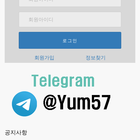
로그인
회원가입
정보찾기
공지사항