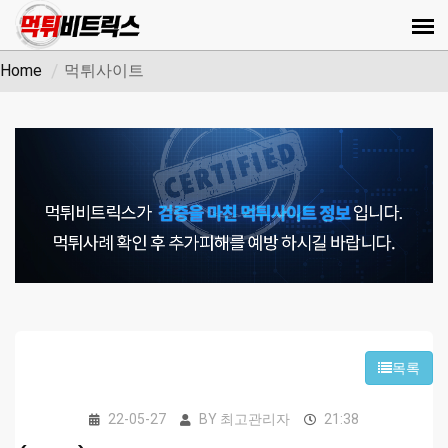
Home
먹튀사이트
목록
22-05-27
BY
최고관리자
21:38