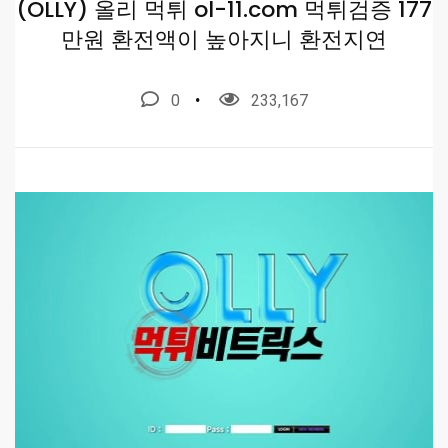
(OLLY) 올리 먹튀 ol-11.com 먹튀검증 177
만원 환전액이 높아지니 환전지연
0
233,167