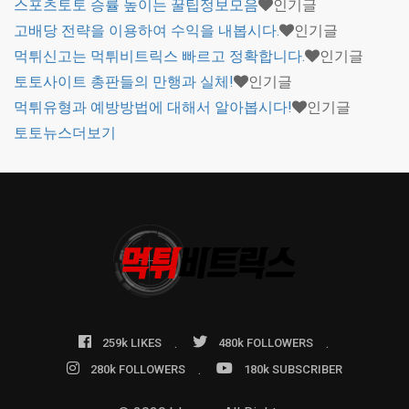
스포츠토토 승률 높이는 꿀팁정보모음
인기글
고배당 전략을 이용하여 수익을 내봅시다.
인기글
먹튀신고는 먹튀비트릭스 빠르고 정확합니다.
인기글
토토사이트 총판들의 만행과 실체!
인기글
먹튀유형과 예방방법에 대해서 알아봅시다!
인기글
토토뉴스
더보기
259k LIKES
480k FOLLOWERS
280k FOLLOWERS
180k SUBSCRIBER