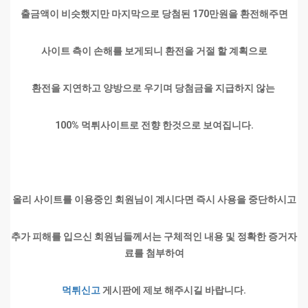
출금액이 비슷했지만 마지막으로 당첨된 170만원을 환전해주면
사이트 측이 손해를 보게되니 환전을 거절 할 계획으로
환전을 지연하고 양방으로 우기며 당첨금을 지급하지 않는
100% 먹튀사이트로 전향 한것으로 보여집니다.
올리 사이트를 이용중인 회원님이 계시다면 즉시 사용을 중단하시고
추가 피해를 입으신 회원님들께서는 구체적인 내용 및 정확한 증거자
료를 첨부하여
먹튀신고
게시판에 제보 해주시길 바랍니다.