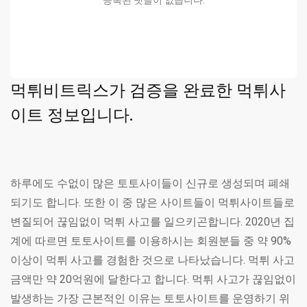
등록된 댓글이 없습니다.
먹튀비트릭스가 검증을 완료한 먹튀사
이트 정보입니다.
하루에도 수없이 많은 토토사이들이 신규로 생성되며 폐쇄
되기도 합니다. 또한 이 중 많은 사이트들이 먹튀사이트들로
변질되어 끊임없이 먹튀 사고를 일으키곤합니다. 2020년 집
계에 따르면 토토사이트를 이용하시는 회원분들 중 약 90%
이상이 먹튀 사고를 경험한 것으로 나타났습니다. 먹튀 사고
금액만 약 20억원에 달한다고 합니다. 먹튀 사고가 끊임없이
발생하는 가장 근본적인 이유는 토토사이트를 운영하기 위