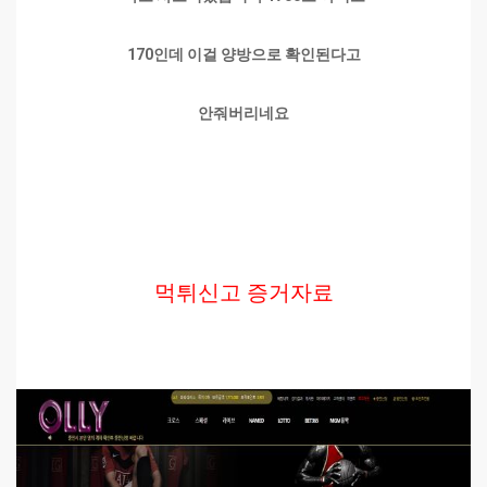
170인데 이걸 양방으로 확인된다고
안줘버리네요
먹튀신고 증거자료