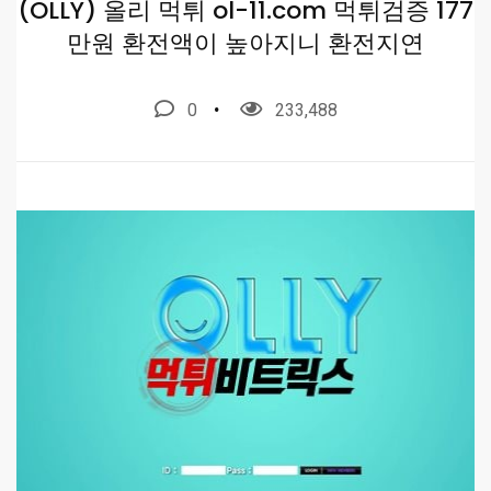
(OLLY) 올리 먹튀 ol-11.com 먹튀검증 177
만원 환전액이 높아지니 환전지연
0
233,488