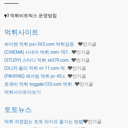
먹튀비트릭스 운영방침
먹튀사이트
싸이렌 먹튀 psi-365.com 먹튀검증 …
인기글
(CINEMA) 시네마 먹튀 cnm-101.…
인기글
(STUDY) 스터디 먹튀 std79.com…
인기글
(OLLY) 올리 먹튀 ol-11.com 먹…
인기글
(PAIRING) 페어링 먹튀 pr-45.c…
인기글
토깨비 먹튀 toggabi120.com 먹튀…
인기글
먹튀사이트
더보기
토토뉴스
먹튀 걱정없는 토토 라이프 즐기는 방법
인기글