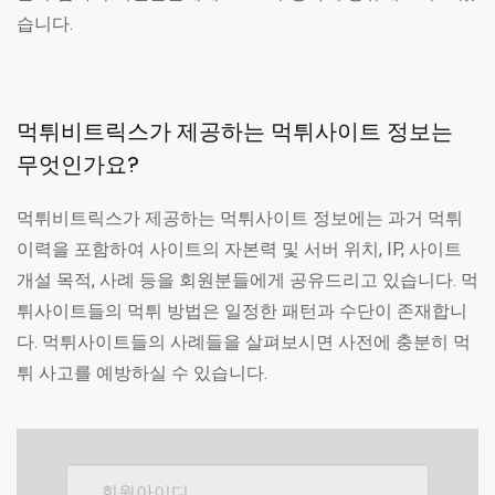
습니다.
먹튀비트릭스가 제공하는 먹튀사이트 정보는
무엇인가요?
먹튀비트릭스가 제공하는 먹튀사이트 정보에는 과거 먹튀
이력을 포함하여 사이트의 자본력 및 서버 위치, IP, 사이트
개설 목적, 사례 등을 회원분들에게 공유드리고 있습니다. 먹
튀사이트들의 먹튀 방법은 일정한 패턴과 수단이 존재합니
다. 먹튀사이트들의 사례들을 살펴보시면 사전에 충분히 먹
튀 사고를 예방하실 수 있습니다.