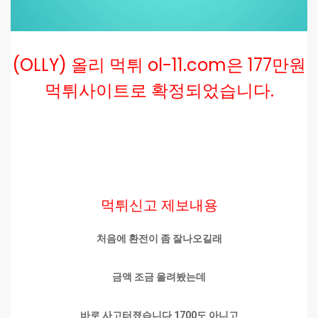
(OLLY) 올리 먹튀 ol-11.com은 177만원
먹튀사이트로 확정되었습니다.
먹튀신고 제보내용
처음에 환전이 좀 잘나오길래
금액 조금 올려봤는데
바로 사고터졌습니다 1700도 아니고