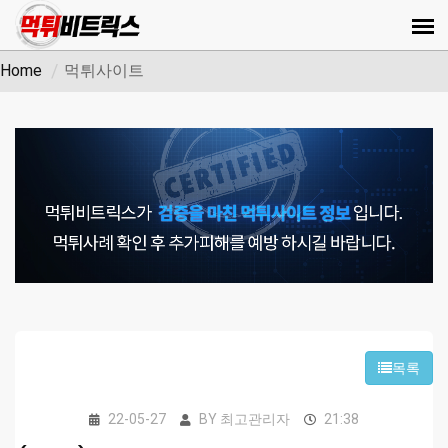
Home
먹튀사이트
목록
22-05-27
BY
최고관리자
21:38