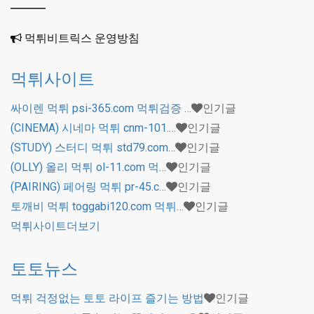
먹튀비트릭스 운영방침
먹튀사이트
싸이렌 먹튀 psi-365.com 먹튀검증 …
인기글
(CINEMA) 시네마 먹튀 cnm-101.…
인기글
(STUDY) 스터디 먹튀 std79.com…
인기글
(OLLY) 올리 먹튀 ol-11.com 먹…
인기글
(PAIRING) 페어링 먹튀 pr-45.c…
인기글
토깨비 먹튀 toggabi120.com 먹튀…
인기글
먹튀사이트
더보기
토토뉴스
먹튀 걱정없는 토토 라이프 즐기는 방법
인기글