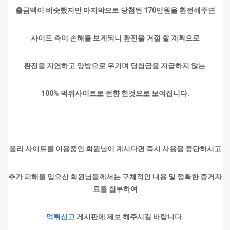
출금액이 비슷했지만 마지막으로 당첨된 170만원을 환전해주면
사이트 측이 손해를 보게되니 환전을 거절 할 계획으로
환전을 지연하고 양방으로 우기며 당첨금을 지급하지 않는
100% 먹튀사이트로 전향 한것으로 보여집니다.
올리 사이트를 이용중인 회원님이 계시다면 즉시 사용을 중단하시고
추가 피해를 입으신 회원님들께서는 구체적인 내용 및 정확한 증거자
료를 첨부하여
먹튀신고
게시판에 제보 해주시길 바랍니다.