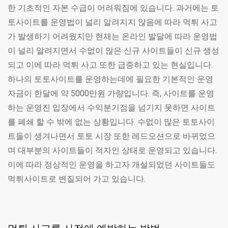
한 기초적인 자본 수급이 어려워짐에 있습니다. 과거에는 토
토사이트를 운영법이 널리 알려지지 않음에 따라 먹튀 사고
가 발생하기 어려웠지만 현재는 온라인 발달에 따라 운영법
이 널리 알려지면서 수없이 많은 신규 사이트들이 신규 생성
되고 이에 따라 먹튀 사고 또한 급증하고 있는 현실입니다.
하나의 토토사이트를 운영하는데에 필요한 기본적인 운영
자금이 한달에 약 5000만원 가량입니다. 즉, 사이트를 운영
하는 운영진 입장에서 수익분기점을 넘기지 못하면 사이트
를 폐쇄 할 수 밖에 없는 상황입니다. 수없이 많은 토토사이
트들이 생겨나면서 토토 시장 또한 레드오션으로 바뀌었으
며 대부분의 사이트들이 적자인 상태로 운영되고 있습니다.
이에 따라 정상적인 운영을 하고자 개설되었던 사이트들도
먹튀사이트로 변질되어 가고 있습니다.