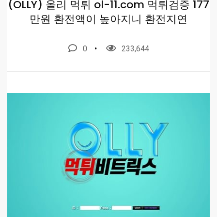
(OLLY) 올리 먹튀 ol-11.com 먹튀검증 177
만원 환전액이 높아지니 환전지연
0
233,644