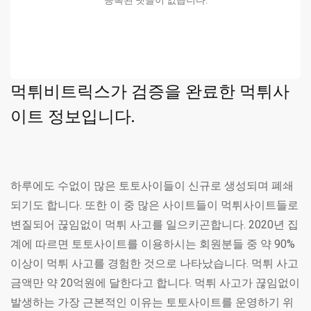
등록된 댓글이 없습니다.
먹튀비트릭스가 검증을 완료한 먹튀사
이트 정보입니다.
하루에도 수없이 많은 토토사이들이 신규로 생성되며 폐쇄
되기도 합니다. 또한 이 중 많은 사이트들이 먹튀사이트들로
변질되어 끊임없이 먹튀 사고를 일으키곤합니다. 2020년 집
계에 따르면 토토사이트를 이용하시는 회원분들 중 약 90%
이상이 먹튀 사고를 경험한 것으로 나타났습니다. 먹튀 사고
금액만 약 20억원에 달한다고 합니다. 먹튀 사고가 끊임없이
발생하는 가장 근본적인 이유는 토토사이트를 운영하기 위