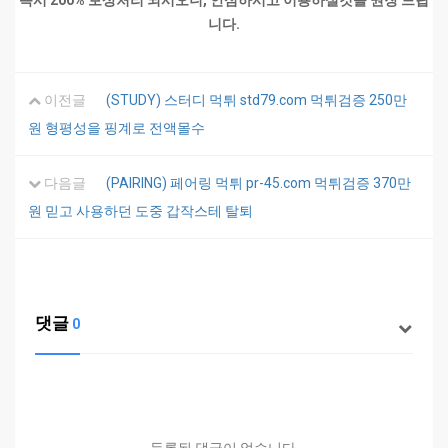
즉시 200% 보상처리 되시오니, 안심하시고 이용하실것을 권장 드립
니다.
이전글
(STUDY) 스터디 먹튀 std79.com 먹튀검증 250만
원 형평성을 핑계로 전액몰수
다음글
(PAIRING) 페어링 먹튀 pr-45.com 먹튀검증 370만
원 믿고 사용하던 도중 갑작스테 탈퇴
댓글
0