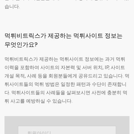
습니다.
먹튀비트릭스가 제공하는 먹튀사이트 정보는
무엇인가요?
먹튀비트릭스가 제공하는 먹튀사이트 정보에는 과거 먹튀
이력을 포함하여 사이트의 자본력 및 서버 위치, IP, 사이트
개설 목적, 사례 등을 회원분들에게 공유드리고 있습니다. 먹
튀사이트들의 먹튀 방법은 일정한 패턴과 수단이 존재합니
다. 먹튀사이트들의 사례들을 살펴보시면 사전에 충분히 먹
튀 사고를 예방하실 수 있습니다.