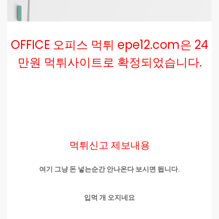
OFFICE 오피스 먹튀 epe12.com은 24
만원 먹튀사이트로 확정되었습니다.
먹튀신고 제보내용
여기 그냥 돈 넣는순간 안나온다 보시면 됩니다.
입먹 개 오지네요