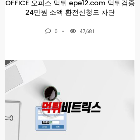
OFFICE 오피스 먹튀 epe12.com 먹튀검증
24만원 소액 환전신청도 차단
0
47,681