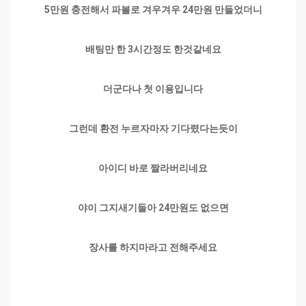
5만원 충전해서 파볼로 겨우겨우 24만원 만들었더니
배팅만 한 3시간정도 한것같네요
더군다나 첫 이용입니다
그런데 환전 누르자마자 기다렸다는듯이
아이디 바로 짤라버리네요
야이 그지새기들아 24만원도 없으면
장사를 하지마라고 전해주세요