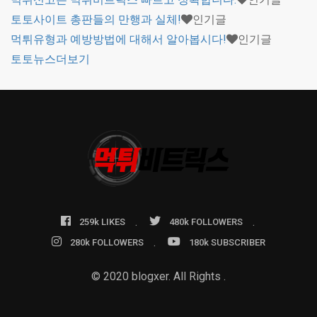
토토사이트 총판들의 만행과 실체!
인기글
먹튀유형과 예방방법에 대해서 알아봅시다!
인기글
토토뉴스
더보기
259k LIKES
480k FOLLOWERS
280k FOLLOWERS
180k SUBSCRIBER
© 2020 blogxer. All Rights .