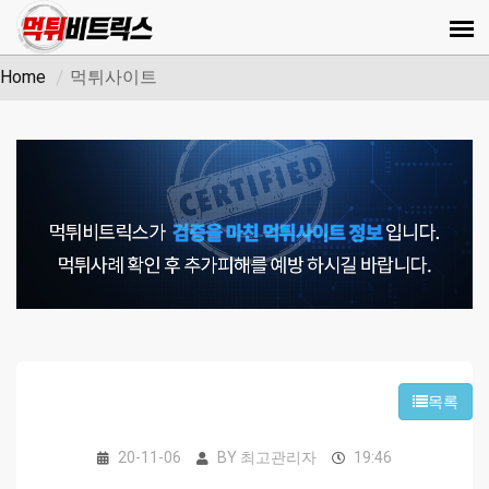
Home
먹튀사이트
목록
20-11-06
BY
최고관리자
19:46