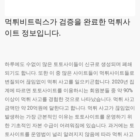
먹튀비트릭스가 검증을 완료한 먹튀사
이트 정보입니다.
하루에도 수없이 많은 토토사이들이 신규로 생성되며 폐쇄
되기도 합니다. 또한 이 중 많은 사이트들이 먹튀사이트들로
변질되어 끊임없이 먹튀 사고를 일으키곤합니다. 2020년 집
계에 따르면 토토사이트를 이용하시는 회원분들 중 약 90%
이상이 먹튀 사고를 경험한 것으로 나타났습니다. 먹튀 사고
금액만 약 20억원에 달한다고 합니다. 먹튀 사고가 끊임없이
발생하는 가장 근본적인 이유는 토토사이트를 운영하기 위
한 기초적인 자본 수급이 어려워짐에 있습니다. 과거에는 토
토사이트를 운영법이 널리 알려지지 않음에 따라 먹튀 사고