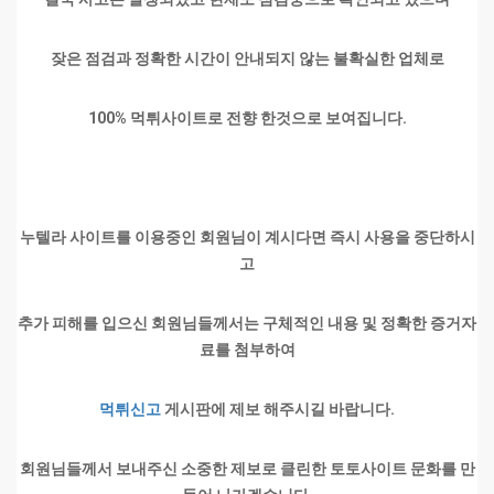
잦은 점검과 정확한 시간이 안내되지 않는 불확실한 업체로
100% 먹튀사이트로 전향 한것으로 보여집니다.
누텔라 사이트를 이용중인 회원님이 계시다면 즉시 사용을 중단하시
고
추가 피해를 입으신 회원님들께서는 구체적인 내용 및 정확한 증거자
료를 첨부하여
먹튀신고
게시판에 제보 해주시길 바랍니다.
회원님들께서 보내주신 소중한 제보로 클린한 토토사이트 문화를 만