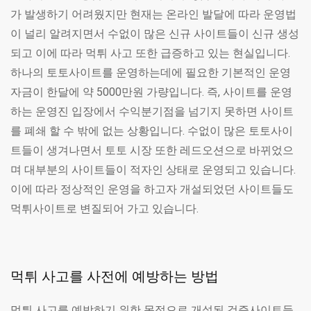
가 발생하기 어려웠지만 현재는 온라인 발달에 따라 운영법
이 널리 알려지면서 수없이 많은 신규 사이트들이 신규 생성
되고 이에 따라 먹튀 사고 또한 급증하고 있는 현실입니다.
하나의 토토사이트를 운영하는데에 필요한 기본적인 운영
자금이 한달에 약 5000만원 가량입니다. 즉, 사이트를 운영
하는 운영진 입장에서 수익분기점을 넘기지 못하면 사이트
를 폐쇄 할 수 밖에 없는 상황입니다. 수없이 많은 토토사이
트들이 생겨나면서 토토 시장 또한 레드오션으로 바뀌었으
며 대부분의 사이트들이 적자인 상태로 운영되고 있습니다.
이에 따라 정상적인 운영을 하고자 개설되었던 사이트들도
먹튀사이트로 변질되어 가고 있습니다.
먹튀 사고를 사전에 예방하는 방법
먹튀 사고를 예방하기 위한 목적으로 개설된 검증사이트들