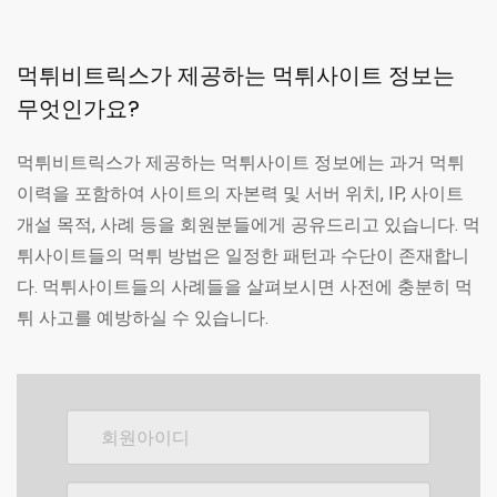
먹튀비트릭스가 제공하는 먹튀사이트 정보는
무엇인가요?
먹튀비트릭스가 제공하는 먹튀사이트 정보에는 과거 먹튀
이력을 포함하여 사이트의 자본력 및 서버 위치, IP, 사이트
개설 목적, 사례 등을 회원분들에게 공유드리고 있습니다. 먹
튀사이트들의 먹튀 방법은 일정한 패턴과 수단이 존재합니
다. 먹튀사이트들의 사례들을 살펴보시면 사전에 충분히 먹
튀 사고를 예방하실 수 있습니다.