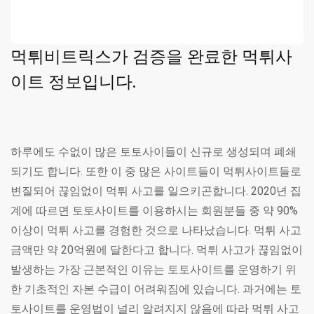
먹튀비트릭스가 검증을 완료한 먹튀사
이트 정보입니다.
하루에도 수없이 많은 토토사이들이 신규로 생성되며 폐쇄
되기도 합니다. 또한 이 중 많은 사이트들이 먹튀사이트들로
변질되어 끊임없이 먹튀 사고를 일으키곤합니다. 2020년 집
계에 따르면 토토사이트를 이용하시는 회원분들 중 약 90%
이상이 먹튀 사고를 경험한 것으로 나타났습니다. 먹튀 사고
금액만 약 20억원에 달한다고 합니다. 먹튀 사고가 끊임없이
발생하는 가장 근본적인 이유는 토토사이트를 운영하기 위
한 기초적인 자본 수급이 어려워짐에 있습니다. 과거에는 토
토사이트를 운영법이 널리 알려지지 않음에 따라 먹튀 사고