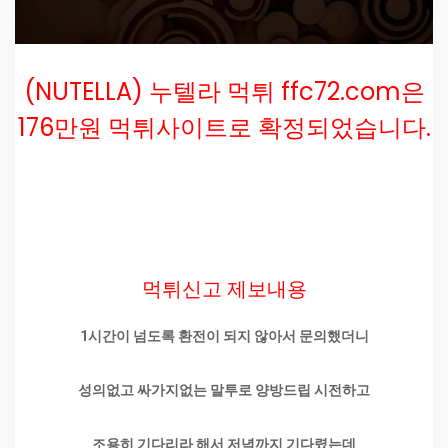
(NUTELLA) 누텔라 먹튀 ffc72.com은
176만원 먹튀사이트로 확정되었습니다.
먹튀신고 제보내용
1시간이 넘도록 환전이 되지 않아서 문의했더니
성의없고 싸가지없는 말투로 양방드립 시전하고
조용히 기다리라 해서 저녁까지 기다렸는데