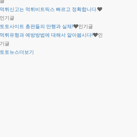
글
먹튀신고는 먹튀비트릭스 빠르고 정확합니다.
인기글
토토사이트 총판들의 만행과 실체!
인기글
먹튀유형과 예방방법에 대해서 알아봅시다!
인
기글
토토뉴스
더보기