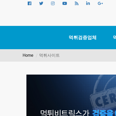
먹튀검증업체
Home
먹튀사이트