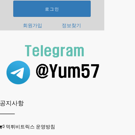
로그인
회원가입
정보찾기
공지사항
먹튀비트릭스 운영방침