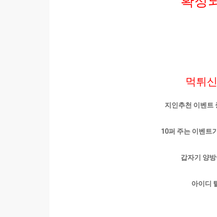
확정
먹튀신
지인추천 이벤트 
10퍼 주는 이벤트
갑자기 양
아이디 