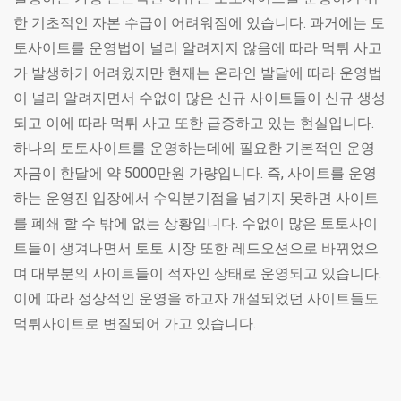
한 기초적인 자본 수급이 어려워짐에 있습니다. 과거에는 토
토사이트를 운영법이 널리 알려지지 않음에 따라 먹튀 사고
가 발생하기 어려웠지만 현재는 온라인 발달에 따라 운영법
이 널리 알려지면서 수없이 많은 신규 사이트들이 신규 생성
되고 이에 따라 먹튀 사고 또한 급증하고 있는 현실입니다.
하나의 토토사이트를 운영하는데에 필요한 기본적인 운영
자금이 한달에 약 5000만원 가량입니다. 즉, 사이트를 운영
하는 운영진 입장에서 수익분기점을 넘기지 못하면 사이트
를 폐쇄 할 수 밖에 없는 상황입니다. 수없이 많은 토토사이
트들이 생겨나면서 토토 시장 또한 레드오션으로 바뀌었으
며 대부분의 사이트들이 적자인 상태로 운영되고 있습니다.
이에 따라 정상적인 운영을 하고자 개설되었던 사이트들도
먹튀사이트로 변질되어 가고 있습니다.