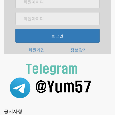
로그인
회원가입
정보찾기
공지사항