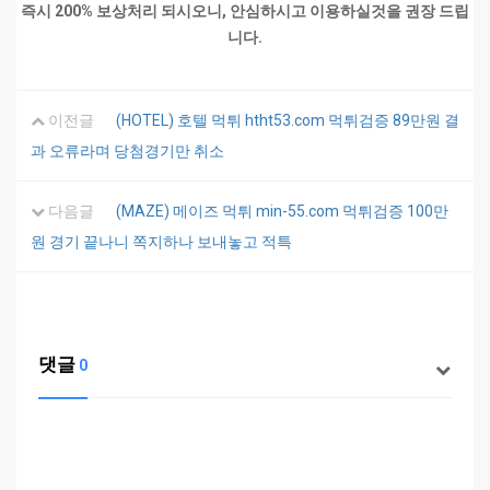
즉시 200% 보상처리 되시오니, 안심하시고 이용하실것을 권장 드립
니다.
이전글
(HOTEL) 호텔 먹튀 htht53.com 먹튀검증 89만원 결
과 오류라며 당첨경기만 취소
다음글
(MAZE) 메이즈 먹튀 min-55.com 먹튀검증 100만
원 경기 끝나니 쪽지하나 보내놓고 적특
댓글
0