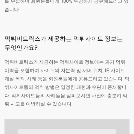
를 수집하여 회원분들에게 100% 투명하게 공유해드리고 있
습니다.
먹튀비트릭스가 제공하는 먹튀사이트 정보는
무엇인가요?
먹튀비트릭스가 제공하는 먹튀사이트 정보에는 과거 먹튀
이력을 포함하여 사이트의 자본력 및 서버 위치, IP, 사이트
개설 목적, 사례 등을 회원분들에게 공유드리고 있습니다. 먹
튀사이트들의 먹튀 방법은 일정한 패턴과 수단이 존재합니
다. 먹튀사이트들의 사례들을 살펴보시면 사전에 충분히 먹
튀 사고를 예방하실 수 있습니다.