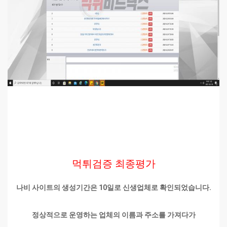
먹튀검증 최종평가
나비 사이트의 생성기간은 10일로 신생업체로 확인되었습니다.
정상적으로 운영하는 업체의 이름과 주소를 가져다가