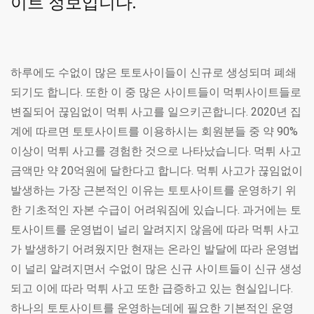
이트 정보입니다.
하루에도 수없이 많은 토토사이들이 신규로 생성되며 폐쇄
되기도 합니다. 또한 이 중 많은 사이트들이 먹튀사이트들로
변질되어 끊임없이 먹튀 사고를 일으키곤합니다. 2020년 집
계에 따르면 토토사이트를 이용하시는 회원분들 중 약 90%
이상이 먹튀 사고를 경험한 것으로 나타났습니다. 먹튀 사고
금액만 약 20억원에 달한다고 합니다. 먹튀 사고가 끊임없이
발생하는 가장 근본적인 이유는 토토사이트를 운영하기 위
한 기초적인 자본 수급이 어려워짐에 있습니다. 과거에는 토
토사이트를 운영법이 널리 알려지지 않음에 따라 먹튀 사고
가 발생하기 어려웠지만 현재는 온라인 발달에 따라 운영법
이 널리 알려지면서 수없이 많은 신규 사이트들이 신규 생성
되고 이에 따라 먹튀 사고 또한 급증하고 있는 현실입니다.
하나의 토토사이트를 운영하는데에 필요한 기본적인 운영