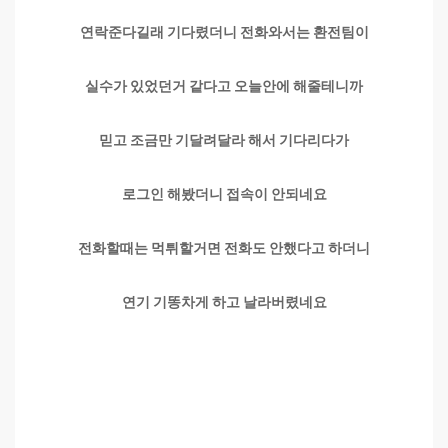
연락준다길래 기다렸더니 전화와서는 환전팀이
실수가 있었던거 같다고 오늘안에 해줄테니까
믿고 조금만 기달려달라 해서 기다리다가
로그인 해봤더니 접속이 안되네요
전화할때는 먹튀할거면 전화도 안했다고 하더니
연기 기똥차게 하고 날라버렸네요