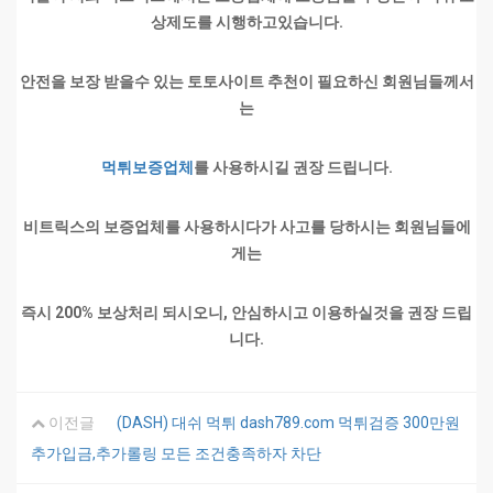
상제도를 시행하고있습니다.
안전을 보장 받을수 있는 토토사이트 추천이 필요하신 회원님들께서
는
먹튀보증업체
를 사용하시길 권장 드립니다.
비트릭스의 보증업체를 사용하시다가 사고를 당하시는 회원님들에
게는
즉시 200% 보상처리 되시오니, 안심하시고 이용하실것을 권장 드립
니다.
이전글
(DASH) 대쉬 먹튀 dash789.com 먹튀검증 300만원
추가입금,추가롤링 모든 조건충족하자 차단