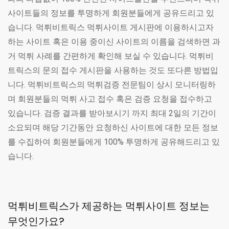
사이트들의 정보를 투명하게 회원분들에게 공유드리고 있
습니다. 먹튀비트릭스 먹튀사이트 게시판에 이용하시고자
하는 사이트 혹은 이용 중이신 사이트의 이름을 검색하면 과
거 먹튀 사례를 간편하게 확인해 보실 수 있습니다. 먹튀비
트릭스의 문의 접수 게시판을 사용하는 것도 또다른 방법입
니다. 먹튀비트릭스의 먹튀검증 전문팀이 상시 모니터링하
며 회원분들의 먹튀 사고 접수 혹은 검증 요청을 접수하고
있습니다. 검증 결과를 받아보시기 까지 최대 2일의 기간이
소요되며 해당 기간동안 요청하신 사이트에 대한 모든 정보
를 수집하여 회원분들에게 100% 투명하게 공유해드리고 있
습니다.
먹튀비트릭스가 제공하는 먹튀사이트 정보는
무엇인가요?