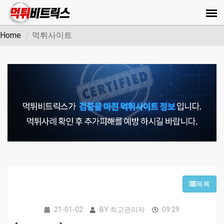
Home
먹튀사이트
목록
21-01-02
BY
최고관리자
09:29