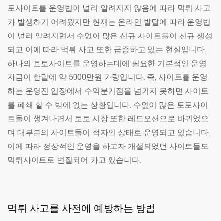
토사이트를 운영법이 널리 알려지지 않음에 따라 먹튀 사고
가 발생하기 어려웠지만 현재는 온라인 발달에 따라 운영법
이 널리 알려지면서 수없이 많은 신규 사이트들이 신규 생성
되고 이에 따라 먹튀 사고 또한 급증하고 있는 현실입니다.
하나의 토토사이트를 운영하는데에 필요한 기본적인 운영
자금이 한달에 약 5000만원 가량입니다. 즉, 사이트를 운영
하는 운영진 입장에서 수익분기점을 넘기지 못하면 사이트
를 폐쇄 할 수 밖에 없는 상황입니다. 수없이 많은 토토사이
트들이 생겨나면서 토토 시장 또한 레드오션으로 바뀌었으
며 대부분의 사이트들이 적자인 상태로 운영되고 있습니다.
이에 따라 정상적인 운영을 하고자 개설되었던 사이트들도
먹튀사이트로 변질되어 가고 있습니다.
먹튀 사고를 사전에 예방하는 방법