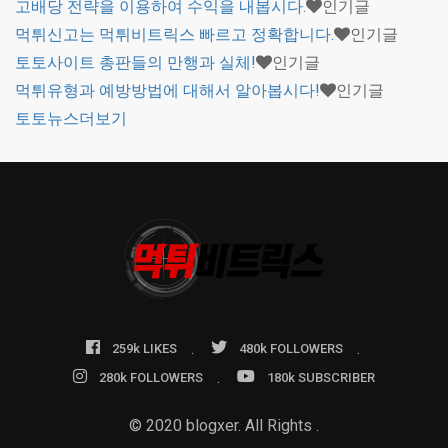
고배당 전략을 이용하여 수익을 내봅시다.
인기글
먹튀신고는 먹튀비트릭스 빠르고 정확합니다.
인기글
토토사이트 총판들의 만행과 실체!
인기글
먹튀유형과 예방방법에 대해서 알아봅시다!
인기글
토토뉴스
더보기
259k LIKES
480k FOLLOWERS
280k FOLLOWERS
180k SUBSCRIBER
© 2020 blogxer. All Rights .