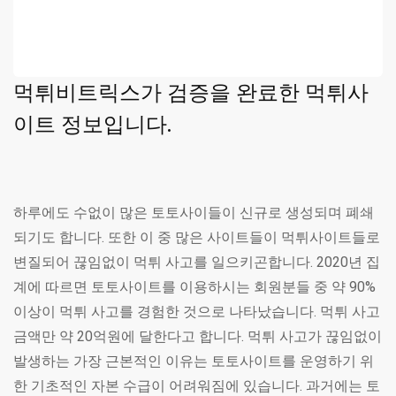
먹튀비트릭스가 검증을 완료한 먹튀사
이트 정보입니다.
하루에도 수없이 많은 토토사이들이 신규로 생성되며 폐쇄
되기도 합니다. 또한 이 중 많은 사이트들이 먹튀사이트들로
변질되어 끊임없이 먹튀 사고를 일으키곤합니다. 2020년 집
계에 따르면 토토사이트를 이용하시는 회원분들 중 약 90%
이상이 먹튀 사고를 경험한 것으로 나타났습니다. 먹튀 사고
금액만 약 20억원에 달한다고 합니다. 먹튀 사고가 끊임없이
발생하는 가장 근본적인 이유는 토토사이트를 운영하기 위
한 기초적인 자본 수급이 어려워짐에 있습니다. 과거에는 토