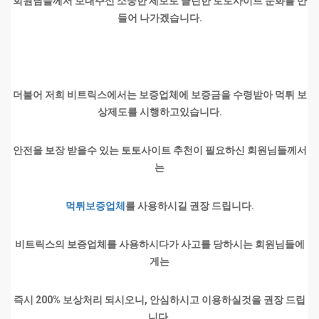
회원님들께서 보내주신 소중한 제보로 클린한 토토사이트 문화를 만
들어 나가겠습니다.
더불어 저희 비트릭스에서는 보증업체에 보증금을 수령받아 먹튀 보
상제도를 시행하고있습니다.
안전을 보장 받을수 있는 토토사이트 추천이 필요하신 회원님들께서
는
먹튀보증업체
를 사용하시길 권장 드립니다.
비트릭스의 보증업체를 사용하시다가 사고를 당하시는 회원님들에
게는
즉시 200% 보상처리 되시오니, 안심하시고 이용하실것을 권장 드립
니다.