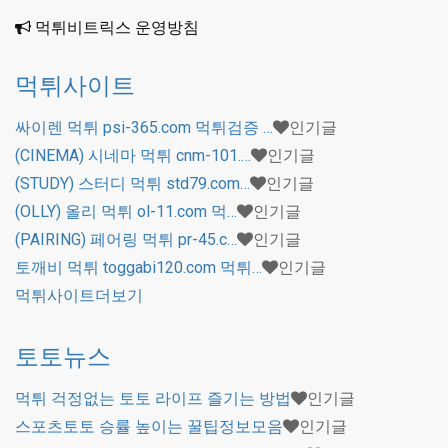
먹튀비트릭스 운영방침
먹튀사이트
싸이렌 먹튀 psi-365.com 먹튀검증 …
인기글
(CINEMA) 시네마 먹튀 cnm-101.…
인기글
(STUDY) 스터디 먹튀 std79.com…
인기글
(OLLY) 올리 먹튀 ol-11.com 먹…
인기글
(PAIRING) 페어링 먹튀 pr-45.c…
인기글
토깨비 먹튀 toggabi120.com 먹튀…
인기글
먹튀사이트
더보기
토토뉴스
먹튀 걱정없는 토토 라이프 즐기는 방법
인기글
스포츠토토 승률 높이는 꿀팁정보모음
인기글