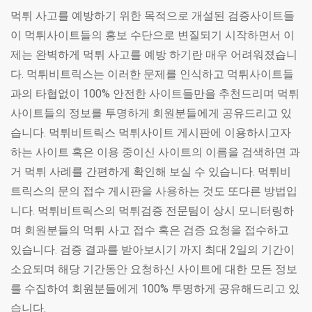
먹튀 사고를 예방하기 위한 목적으로 개설된 검증사이트들
이 먹튀사이트들의 홍보 수단으로 변질되기 시작하면서 이
제는 완벽하게 먹튀 사고를 예방 하기란 매우 어려워졌습니
다. 먹튀비트릭스는 이러한 문제를 인식하고 먹튀사이트들
과의 타협없이 100% 안전한 사이트들만을 추천드리며 먹튀
사이트들의 정보를 투명하게 회원분들에게 공유드리고 있
습니다. 먹튀비트릭스 먹튀사이트 게시판에 이용하시고자
하는 사이트 혹은 이용 중이신 사이트의 이름을 검색하면 과
거 먹튀 사례를 간편하게 확인해 보실 수 있습니다. 먹튀비
트릭스의 문의 접수 게시판을 사용하는 것도 또다른 방법입
니다. 먹튀비트릭스의 먹튀검증 전문팀이 상시 모니터링하
며 회원분들의 먹튀 사고 접수 혹은 검증 요청을 접수하고
있습니다. 검증 결과를 받아보시기 까지 최대 2일의 기간이
소요되며 해당 기간동안 요청하신 사이트에 대한 모든 정보
를 수집하여 회원분들에게 100% 투명하게 공유해드리고 있
습니다.