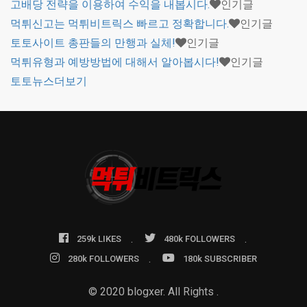
고배당 전략을 이용하여 수익을 내봅시다.
인기글
먹튀신고는 먹튀비트릭스 빠르고 정확합니다.
인기글
토토사이트 총판들의 만행과 실체!
인기글
먹튀유형과 예방방법에 대해서 알아봅시다!
인기글
토토뉴스
더보기
259k LIKES
480k FOLLOWERS
280k FOLLOWERS
180k SUBSCRIBER
© 2020 blogxer. All Rights .