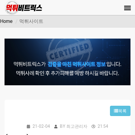
Home
먹튀사이트
목록
21-02-04
BY
최고관리자
21:54