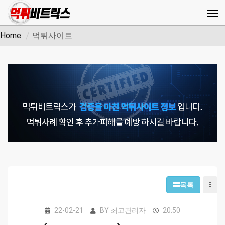
Home
먹튀사이트
목록
22-02-21
BY
최고관리자
20:50