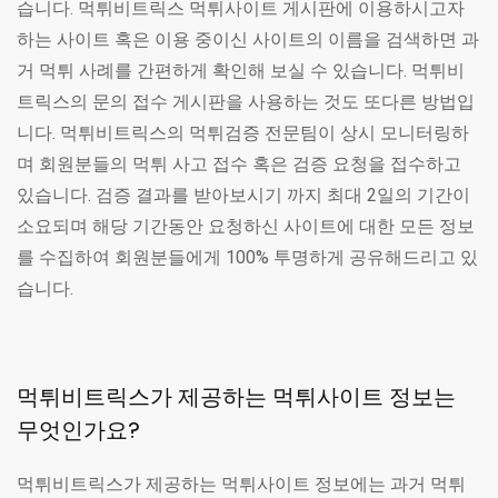
습니다. 먹튀비트릭스 먹튀사이트 게시판에 이용하시고자
하는 사이트 혹은 이용 중이신 사이트의 이름을 검색하면 과
거 먹튀 사례를 간편하게 확인해 보실 수 있습니다. 먹튀비
트릭스의 문의 접수 게시판을 사용하는 것도 또다른 방법입
니다. 먹튀비트릭스의 먹튀검증 전문팀이 상시 모니터링하
며 회원분들의 먹튀 사고 접수 혹은 검증 요청을 접수하고
있습니다. 검증 결과를 받아보시기 까지 최대 2일의 기간이
소요되며 해당 기간동안 요청하신 사이트에 대한 모든 정보
를 수집하여 회원분들에게 100% 투명하게 공유해드리고 있
습니다.
먹튀비트릭스가 제공하는 먹튀사이트 정보는
무엇인가요?
먹튀비트릭스가 제공하는 먹튀사이트 정보에는 과거 먹튀