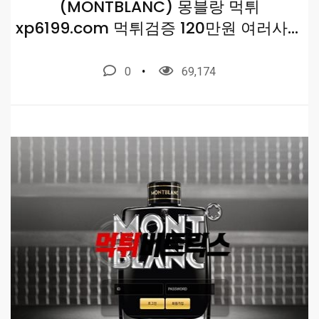
(MONTBLANC) 몽블랑 먹튀
xp6199.com 먹튀검증 120만원 여러사이
트를 운영하며 입먹 중
0
69,174