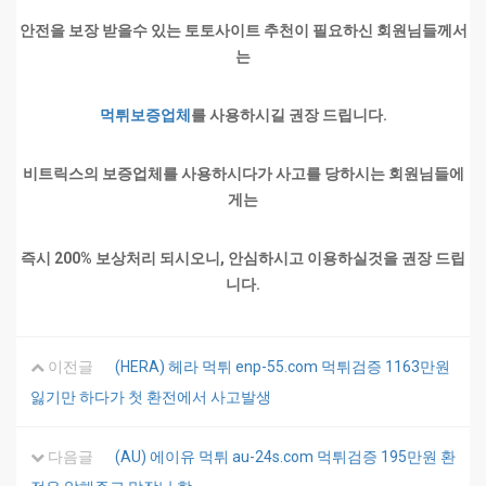
안전을 보장 받을수 있는 토토사이트 추천이 필요하신 회원님들께서
는
먹튀보증업체
를 사용하시길 권장 드립니다.
비트릭스의 보증업체를 사용하시다가 사고를 당하시는 회원님들에
게는
즉시 200% 보상처리 되시오니, 안심하시고 이용하실것을 권장 드립
니다.
이전글
(HERA) 헤라 먹튀 enp-55.com 먹튀검증 1163만원
잃기만 하다가 첫 환전에서 사고발생
다음글
(AU) 에이유 먹튀 au-24s.com 먹튀검증 195만원 환