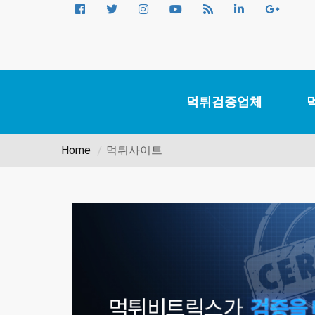
먹튀검증업체
Home
먹튀사이트