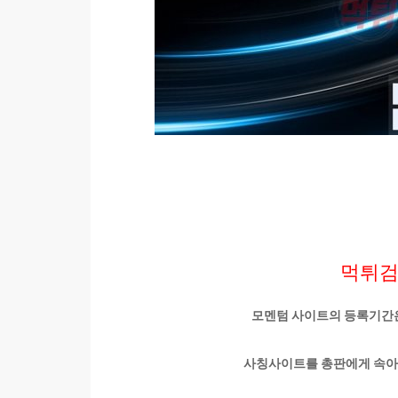
먹튀검
모멘텀 사이트의 등록기간은
사칭사이트를 총판에게 속아