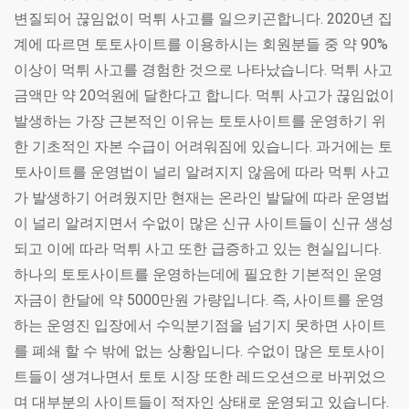
변질되어 끊임없이 먹튀 사고를 일으키곤합니다. 2020년 집
계에 따르면 토토사이트를 이용하시는 회원분들 중 약 90%
이상이 먹튀 사고를 경험한 것으로 나타났습니다. 먹튀 사고
금액만 약 20억원에 달한다고 합니다. 먹튀 사고가 끊임없이
발생하는 가장 근본적인 이유는 토토사이트를 운영하기 위
한 기초적인 자본 수급이 어려워짐에 있습니다. 과거에는 토
토사이트를 운영법이 널리 알려지지 않음에 따라 먹튀 사고
가 발생하기 어려웠지만 현재는 온라인 발달에 따라 운영법
이 널리 알려지면서 수없이 많은 신규 사이트들이 신규 생성
되고 이에 따라 먹튀 사고 또한 급증하고 있는 현실입니다.
하나의 토토사이트를 운영하는데에 필요한 기본적인 운영
자금이 한달에 약 5000만원 가량입니다. 즉, 사이트를 운영
하는 운영진 입장에서 수익분기점을 넘기지 못하면 사이트
를 폐쇄 할 수 밖에 없는 상황입니다. 수없이 많은 토토사이
트들이 생겨나면서 토토 시장 또한 레드오션으로 바뀌었으
며 대부분의 사이트들이 적자인 상태로 운영되고 있습니다.