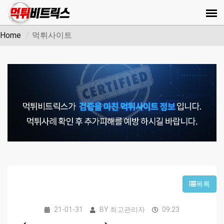
Home
먹튀사이트
목록
21-01-31
BY
최고관리자
09:23