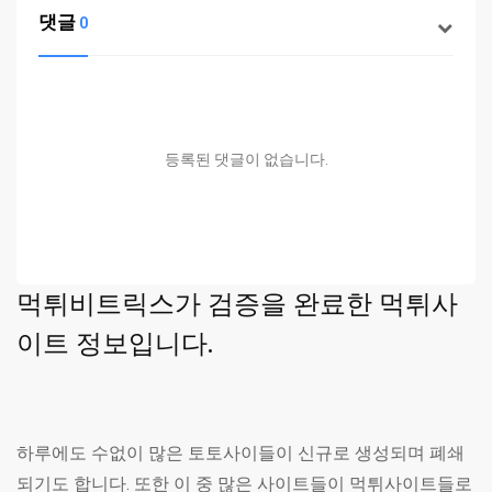
댓글
0
등록된 댓글이 없습니다.
먹튀비트릭스가 검증을 완료한 먹튀사
이트 정보입니다.
하루에도 수없이 많은 토토사이들이 신규로 생성되며 폐쇄
되기도 합니다. 또한 이 중 많은 사이트들이 먹튀사이트들로