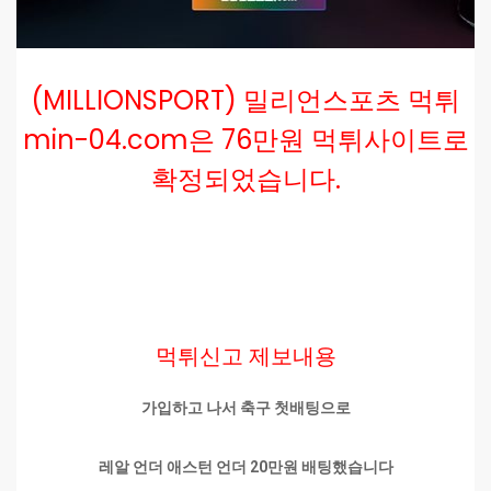
(MILLIONSPORT) 밀리언스포츠 먹튀
min-04.com은 76만원 먹튀사이트로
확정되었습니다.
먹튀신고 제보내용
가입하고 나서 축구 첫배팅으로
레알 언더 애스턴 언더 20만원 배팅했습니다