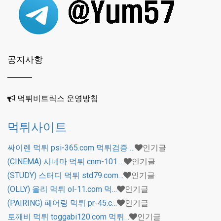
공지사항
먹튀비트릭스 운영방침
먹튀사이트
싸이렌 먹튀 psi-365.com 먹튀검증 …
인기글
(CINEMA) 시네마 먹튀 cnm-101.…
인기글
(STUDY) 스터디 먹튀 std79.com…
인기글
(OLLY) 올리 먹튀 ol-11.com 먹…
인기글
(PAIRING) 페어링 먹튀 pr-45.c…
인기글
토깨비 먹튀 toggabi120.com 먹튀…
인기글