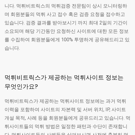
니다. 먹튀비트릭스의 먹튀검증 전문팀이 상시 모니터링하
며 회원분들의 먹튀 사고 접수 혹은 검증 요청을 접수하고
있습니다. 검증 결과를 받아보시기 까지 최대 2일의 기간이
소요되며 해당 기간동안 요청하신 사이트에 대한 모든 정보
를 수집하여 회원분들에게 100% 투명하게 공유해드리고 있
습니다.
먹튀비트릭스가 제공하는 먹튀사이트 정보는
무엇인가요?
먹튀비트릭스가 제공하는 먹튀사이트 정보에는 과거 먹튀
이력을 포함하여 사이트의 자본력 및 서버 위치, IP, 사이트
개설 목적, 사례 등을 회원분들에게 공유드리고 있습니다. 먹
튀사이트들의 먹튀 방법은 일정한 패턴과 수단이 존재합니
다. 먹튀사이트들의 사례들을 살펴보시면 사전에 충분히 먹