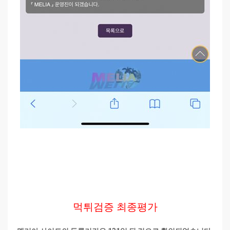
먹튀검증 최종평가