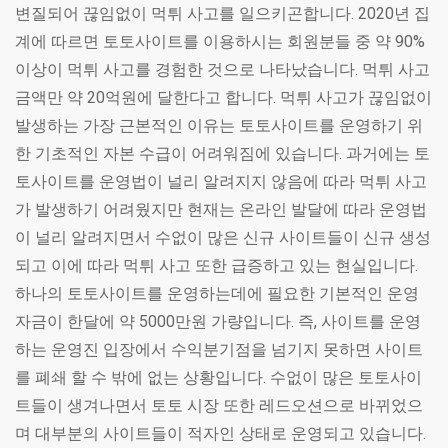
변질되어 끊임없이 먹튀 사고를 일으키곤합니다. 2020년 집
계에 따르면 토토사이트를 이용하시는 회원분들 중 약 90%
이상이 먹튀 사고를 경험한 것으로 나타났습니다. 먹튀 사고
금액만 약 20억원에 달한다고 합니다. 먹튀 사고가 끊임없이
발생하는 가장 근본적인 이유는 토토사이트를 운영하기 위
한 기초적인 자본 수급이 어려워짐에 있습니다. 과거에는 토
토사이트를 운영법이 널리 알려지지 않음에 따라 먹튀 사고
가 발생하기 어려웠지만 현재는 온라인 발달에 따라 운영법
이 널리 알려지면서 수없이 많은 신규 사이트들이 신규 생성
되고 이에 따라 먹튀 사고 또한 급증하고 있는 현실입니다.
하나의 토토사이트를 운영하는데에 필요한 기본적인 운영
자금이 한달에 약 5000만원 가량입니다. 즉, 사이트를 운영
하는 운영진 입장에서 수익분기점을 넘기지 못하면 사이트
를 폐쇄 할 수 밖에 없는 상황입니다. 수없이 많은 토토사이
트들이 생겨나면서 토토 시장 또한 레드오션으로 바뀌었으
며 대부분의 사이트들이 적자인 상태로 운영되고 있습니다.