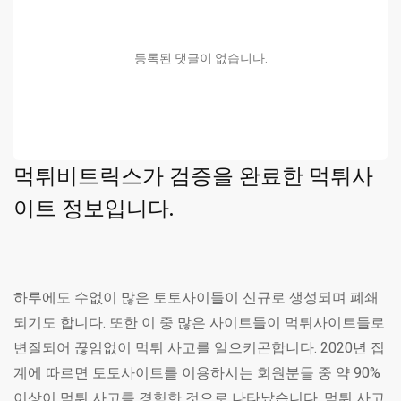
등록된 댓글이 없습니다.
먹튀비트릭스가 검증을 완료한 먹튀사
이트 정보입니다.
하루에도 수없이 많은 토토사이들이 신규로 생성되며 폐쇄
되기도 합니다. 또한 이 중 많은 사이트들이 먹튀사이트들로
변질되어 끊임없이 먹튀 사고를 일으키곤합니다. 2020년 집
계에 따르면 토토사이트를 이용하시는 회원분들 중 약 90%
이상이 먹튀 사고를 경험한 것으로 나타났습니다. 먹튀 사고