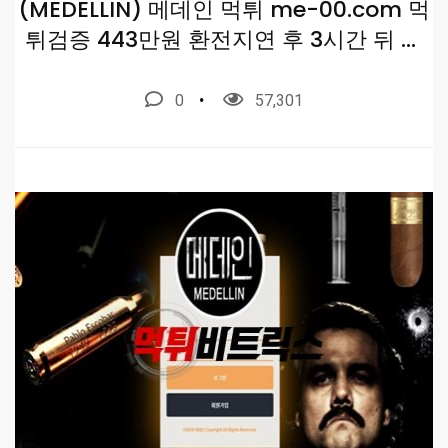
(MEDELLIN) 메데인 먹튀 me-00.com 먹
튀검증 443만원 환전지연 후 3시간 뒤 강
퇴
0
57,301