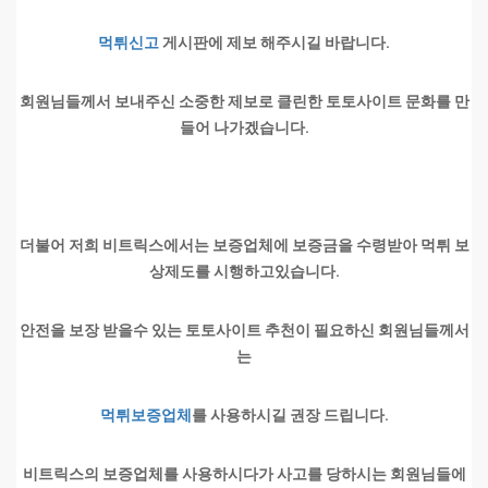
먹튀신고
게시판에 제보 해주시길 바랍니다.
회원님들께서 보내주신 소중한 제보로 클린한 토토사이트 문화를 만
들어 나가겠습니다.
더불어 저희 비트릭스에서는 보증업체에 보증금을 수령받아 먹튀 보
상제도를 시행하고있습니다.
안전을 보장 받을수 있는 토토사이트 추천이 필요하신 회원님들께서
는
먹튀보증업체
를 사용하시길 권장 드립니다.
비트릭스의 보증업체를 사용하시다가 사고를 당하시는 회원님들에