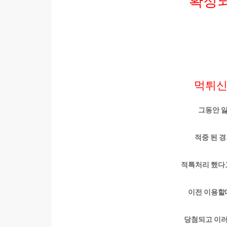
확정
먹튀신
그동안 잃
적중 된 
적특처리 했다
이전 이용할
당첨되고 이러