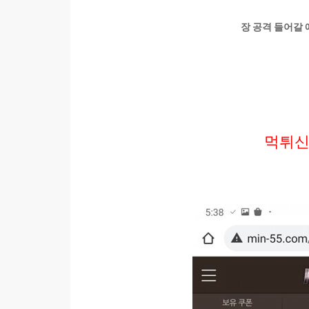
장 공격 들어갈
먹튀신