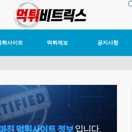
먹튀사이트
먹튀제보
공지사항