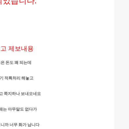
되었습니다.
고 제보내용
은 돈도 꽤 되는데
경기 적특처리 해놓고
고 쪽지하나 보내오네요
때는 아무말도 없다가
니까 너무 화가 납니다