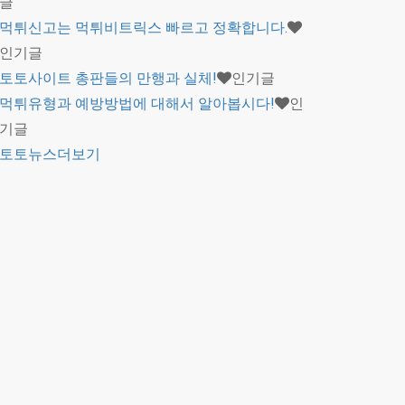
글
먹튀신고는 먹튀비트릭스 빠르고 정확합니다.
인기글
토토사이트 총판들의 만행과 실체!
인기글
먹튀유형과 예방방법에 대해서 알아봅시다!
인
기글
토토뉴스
더보기