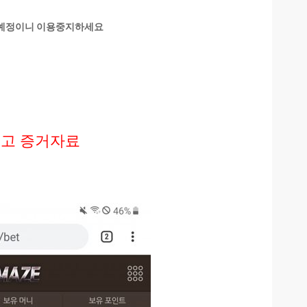
 예정이니 이용중지하세요
고 증거자료