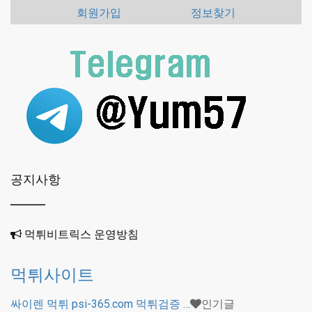
회원가입
정보찾기
공지사항
먹튀비트릭스 운영방침
먹튀사이트
싸이렌 먹튀 psi-365.com 먹튀검증 …
인기글