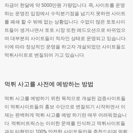
자금이 한달에 약 5000만원 가량입니다. 즉, 사이트를 운영
하는 운영진 입장에서 수익분기점을 넘기지 못하면 사이트
를 폐쇄 할 수 밖에 없는 상황입니다. 수없이 많은 토토사이
트들이 생겨나면서 토토 시장 또한 레드오션으로 바뀌었으
며 대부분의 사이트들이 적자인 상태로 운영되고 있습니다.
이에 따라 정상적인 운영을 하고자 개설되었던 사이트들도
먹튀사이트로 변질되어 가고 있습니다.
먹튀 사고를 사전에 예방하는 방법
먹튀 사고를 예방하기 위한 목적으로 개설된 검증사이트들
이 먹튀사이트들의 홍보 수단으로 변질되기 시작하면서 이
제는 완벽하게 먹튀 사고를 예방 하기란 매우 어려워졌습니
다. 먹튀비트릭스는 이러한 문제를 인식하고 먹튀사이트들
과의 타협없이 100% 안전한 사이트들만을 추천드리며 먹튀