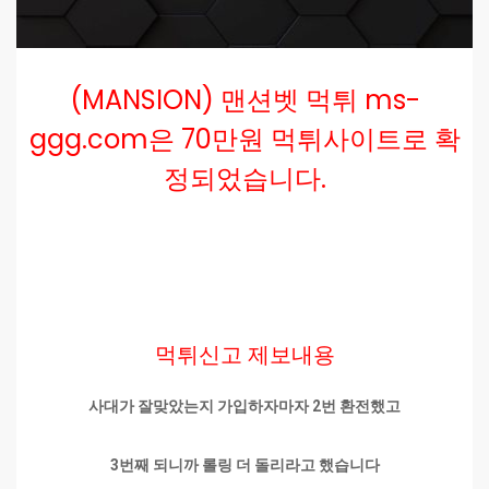
(MANSION) 맨션벳 먹튀 ms-
ggg.com은 70만원 먹튀사이트로 확
정되었습니다.
먹튀신고 제보내용
사대가 잘맞았는지 가입하자마자 2번 환전했고
3번째 되니까 롤링 더 돌리라고 했습니다