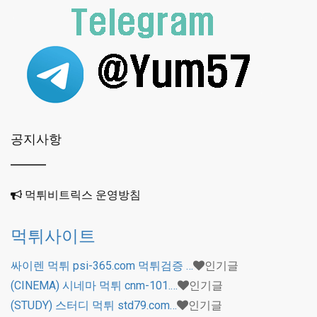
공지사항
먹튀비트릭스 운영방침
먹튀사이트
싸이렌 먹튀 psi-365.com 먹튀검증 …
인기글
(CINEMA) 시네마 먹튀 cnm-101.…
인기글
(STUDY) 스터디 먹튀 std79.com…
인기글