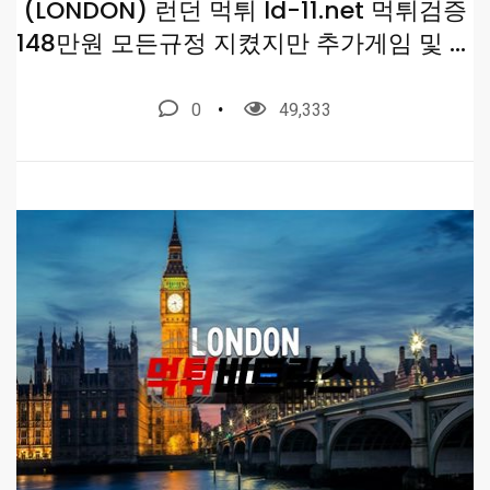
(LONDON) 런던 먹튀 ld-11.net 먹튀검증
148만원 모든규정 지켰지만 추가게임 및 롤
링요구
0
49,333