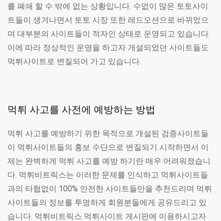
를 폐쇄 할 수 밖에 없는 상황입니다. 수없이 많은 토토사이
트들이 생겨나면서 토토 시장 또한 레드오션으로 바뀌었으
며 대부분의 사이트들이 적자인 상태로 운영되고 있습니다.
이에 따라 정상적인 운영을 하고자 개설되었던 사이트들도
먹튀사이트로 변질되어 가고 있습니다.
먹튀 사고를 사전에 예방하는 방법
먹튀 사고를 예방하기 위한 목적으로 개설된 검증사이트들
이 먹튀사이트들의 홍보 수단으로 변질되기 시작하면서 이
제는 완벽하게 먹튀 사고를 예방 하기란 매우 어려워졌습니
다. 먹튀비트릭스는 이러한 문제를 인식하고 먹튀사이트들
과의 타협없이 100% 안전한 사이트들만을 추천드리며 먹튀
사이트들의 정보를 투명하게 회원분들에게 공유드리고 있
습니다. 먹튀비트릭스 먹튀사이트 게시판에 이용하시고자