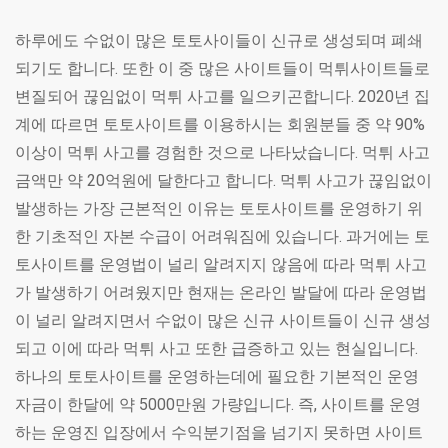
하루에도 수없이 많은 토토사이들이 신규로 생성되며 폐쇄
되기도 합니다. 또한 이 중 많은 사이트들이 먹튀사이트들로
변질되어 끊임없이 먹튀 사고를 일으키곤합니다. 2020년 집
계에 따르면 토토사이트를 이용하시는 회원분들 중 약 90%
이상이 먹튀 사고를 경험한 것으로 나타났습니다. 먹튀 사고
금액만 약 20억원에 달한다고 합니다. 먹튀 사고가 끊임없이
발생하는 가장 근본적인 이유는 토토사이트를 운영하기 위
한 기초적인 자본 수급이 어려워짐에 있습니다. 과거에는 토
토사이트를 운영법이 널리 알려지지 않음에 따라 먹튀 사고
가 발생하기 어려웠지만 현재는 온라인 발달에 따라 운영법
이 널리 알려지면서 수없이 많은 신규 사이트들이 신규 생성
되고 이에 따라 먹튀 사고 또한 급증하고 있는 현실입니다.
하나의 토토사이트를 운영하는데에 필요한 기본적인 운영
자금이 한달에 약 5000만원 가량입니다. 즉, 사이트를 운영
하는 운영진 입장에서 수익분기점을 넘기지 못하면 사이트