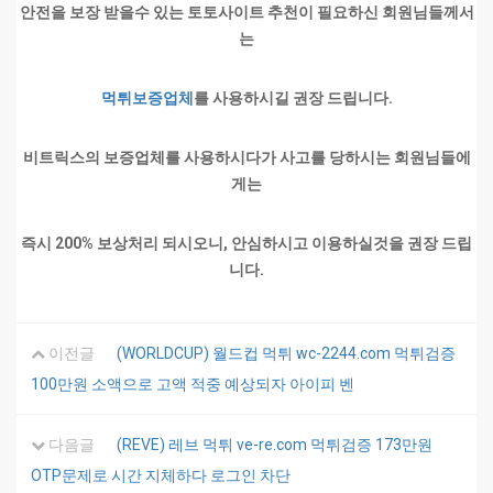
안전을 보장 받을수 있는 토토사이트 추천이 필요하신 회원님들께서
는
먹튀보증업체
를 사용하시길 권장 드립니다.
비트릭스의 보증업체를 사용하시다가 사고를 당하시는 회원님들에
게는
즉시 200% 보상처리 되시오니, 안심하시고 이용하실것을 권장 드립
니다.
이전글
(WORLDCUP) 월드컵 먹튀 wc-2244.com 먹튀검증
100만원 소액으로 고액 적중 예상되자 아이피 벤
다음글
(REVE) 레브 먹튀 ve-re.com 먹튀검증 173만원
OTP문제로 시간 지체하다 로그인 차단