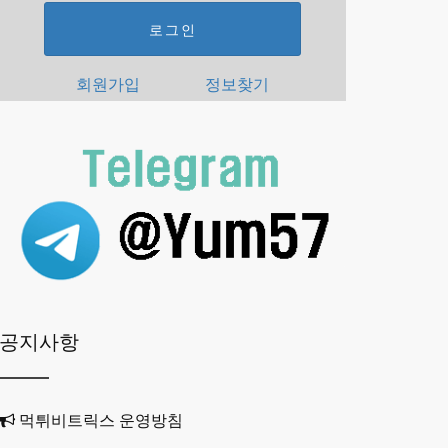
로그인
회원가입
정보찾기
공지사항
먹튀비트릭스 운영방침