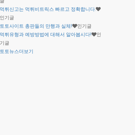
글
먹튀신고는 먹튀비트릭스 빠르고 정확합니다.
인기글
토토사이트 총판들의 만행과 실체!
인기글
먹튀유형과 예방방법에 대해서 알아봅시다!
인
기글
토토뉴스
더보기