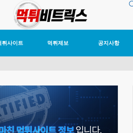
먹튀사이트
먹튀제보
공지사항