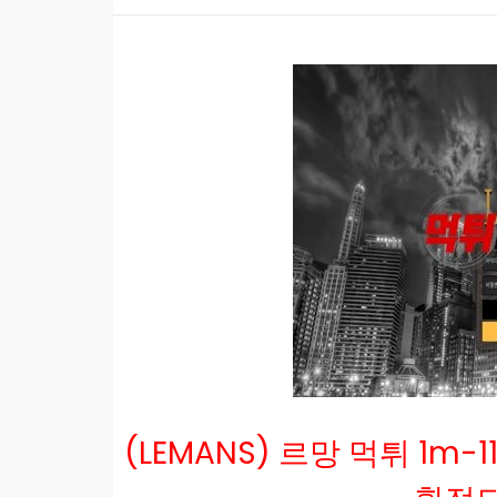
(LEMANS) 르망 먹튀 1m