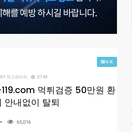
목록
BY
최고관리자
07:48
-119.com 먹튀검증 50만원 환
에 안내없이 탈퇴
65,016