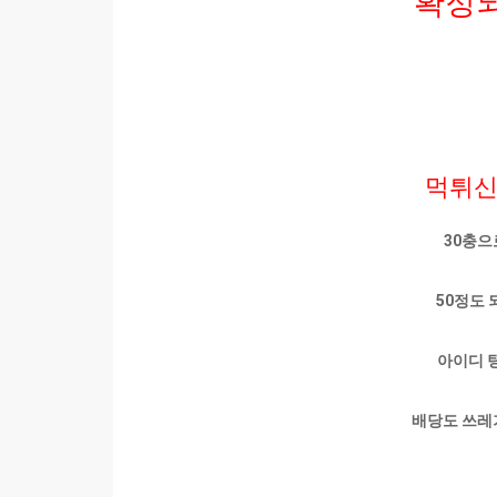
확정
먹튀신
30충으
50정도
아이디 
배당도 쓰레