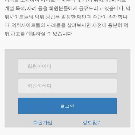
개설 목적, 사례 등을 회원분들에게 공유드리고 있습니다. 먹
튀사이트들의 먹튀 방법은 일정한 패턴과 수단이 존재합니
다. 먹튀사이트들의 사례들을 살펴보시면 사전에 충분히 먹
튀 사고를 예방하실 수 있습니다.
로그인
회원가입
정보찾기