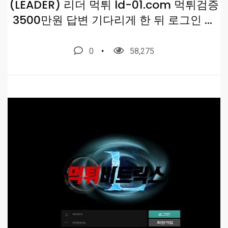
(LEADER) 리더 먹튀 ld-01.com 먹튀검증
3500만원 답변 기다리게 한 뒤 로그인 차
단
0
58,275