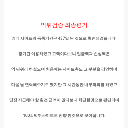
먹튀검증 최종평가
리더 사이트의 등록기간은 437일 된 것으로 확인되었습니다.
장기간 이용하였고 고액이다보니 입금액과 손실액은
억 단위라 하셨으며 처음에는 사이트측도 그 부분을 감안하여
다음 날 연락해주기로 했지만 그 시간동안 내부회의를 하였고
당장 지급해야 할 환전 금액이 많다보니 차단한것으로 판단되며
100% 먹튀사이트로 전향 한것으로 보여집니다.