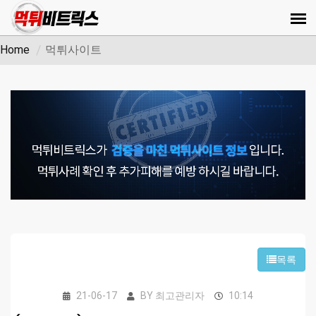
Home
먹튀사이트
목록
21-06-17
BY
최고관리자
10:14