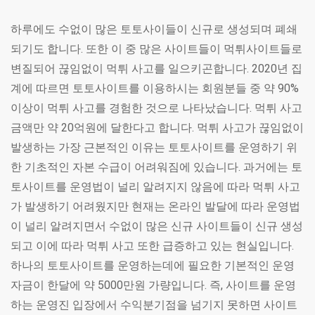
하루에도 수없이 많은 토토사이들이 신규로 생성되며 폐쇄
되기도 합니다. 또한 이 중 많은 사이트들이 먹튀사이트들로
변질되어 끊임없이 먹튀 사고를 일으키곤합니다. 2020년 집
계에 따르면 토토사이트를 이용하시는 회원분들 중 약 90%
이상이 먹튀 사고를 경험한 것으로 나타났습니다. 먹튀 사고
금액만 약 20억원에 달한다고 합니다. 먹튀 사고가 끊임없이
발생하는 가장 근본적인 이유는 토토사이트를 운영하기 위
한 기초적인 자본 수급이 어려워짐에 있습니다. 과거에는 토
토사이트를 운영법이 널리 알려지지 않음에 따라 먹튀 사고
가 발생하기 어려웠지만 현재는 온라인 발달에 따라 운영법
이 널리 알려지면서 수없이 많은 신규 사이트들이 신규 생성
되고 이에 따라 먹튀 사고 또한 급증하고 있는 현실입니다.
하나의 토토사이트를 운영하는데에 필요한 기본적인 운영
자금이 한달에 약 5000만원 가량입니다. 즉, 사이트를 운영
하는 운영진 입장에서 수익분기점을 넘기지 못하면 사이트