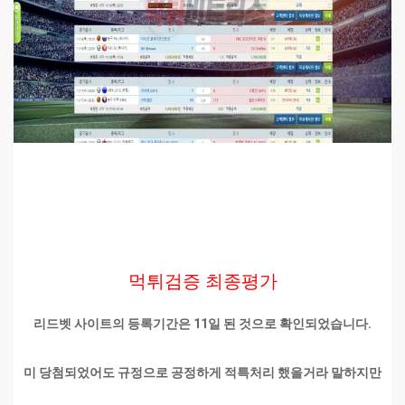
먹튀검증 최종평가
리드벳 사이트의 등록기간은 11일 된 것으로 확인되었습니다.
미 당첨되었어도 규정으로 공정하게 적특처리 했을거라 말하지만