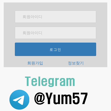
로그인
회원가입
정보찾기