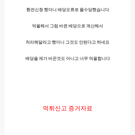
환전신청 했더니 배당오류로 몰수당했습니다
억울해서 그럼 바뀐 배당으로 계산해서
처리해달라고 했더니 그것도 안된다고 하네요
배당을 제가 바꾼것도 아니고 너무 억울합니다
먹튀신고 증거자료