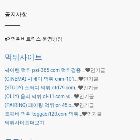
공지사항
먹튀비트릭스 운영방침
먹튀사이트
싸이렌 먹튀 psi-365.com 먹튀검증 …
인기글
(CINEMA) 시네마 먹튀 cnm-101.…
인기글
(STUDY) 스터디 먹튀 std79.com…
인기글
(OLLY) 올리 먹튀 ol-11.com 먹…
인기글
(PAIRING) 페어링 먹튀 pr-45.c…
인기글
토깨비 먹튀 toggabi120.com 먹튀…
인기글
먹튀사이트
더보기