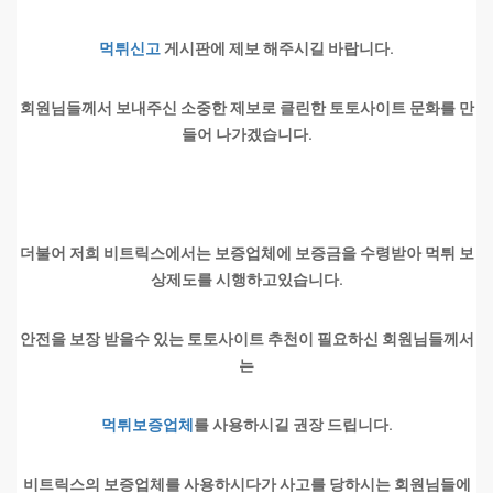
먹튀신고
게시판에 제보 해주시길 바랍니다.
회원님들께서 보내주신 소중한 제보로 클린한 토토사이트 문화를 만
들어 나가겠습니다.
더불어 저희 비트릭스에서는 보증업체에 보증금을 수령받아 먹튀 보
상제도를 시행하고있습니다.
안전을 보장 받을수 있는 토토사이트 추천이 필요하신 회원님들께서
는
먹튀보증업체
를 사용하시길 권장 드립니다.
비트릭스의 보증업체를 사용하시다가 사고를 당하시는 회원님들에