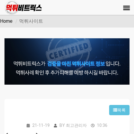
Home
먹튀사이트
목록
21-11-19
BY
최고관리자
10:36