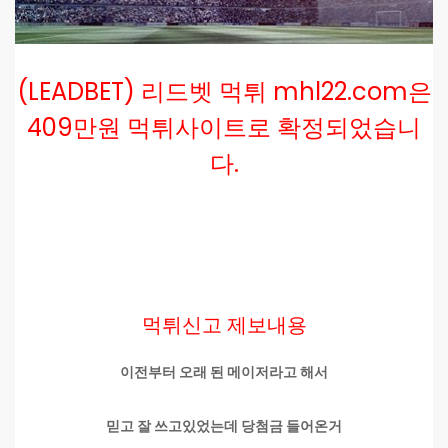
(LEADBET) 리드벳 먹튀 mhl22.com은
409만원 먹튀사이트로 확정되었습니
다.
먹튀신고 제보내용
이전부터 오래 된 메이저라고 해서
믿고 잘 쓰고있었는데 당첨금 들어온거