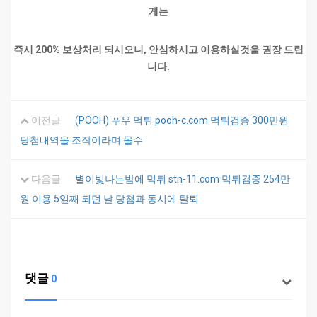
게는
즉시 200% 보상처리 되시오니, 안심하시고 이용하실것을 권장 드립
니다.
이전글
(POOH) 푸우 먹튀 pooh-c.com 먹튀검증 300만원
당첨내역을 조작이라며 몰수
다음글
별이빛나는밤에 먹튀 stn-11.com 먹튀검증 254만
원 이용 5일째 되던 날 당첨과 동시에 탈퇴
댓글
0