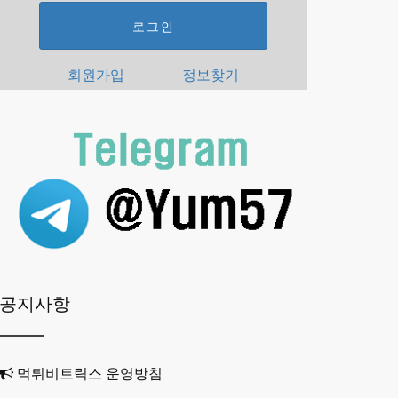
로그인
회원가입
정보찾기
공지사항
먹튀비트릭스 운영방침