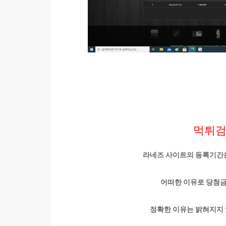
먹튀검
라네즈 사이트의 등록기간은
어떠한 이유로 당첨금
정확한 이유는 밝혀지지