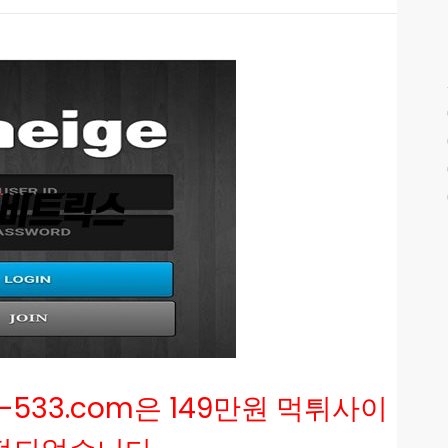
kz-533.com은 149만원 먹튀사이