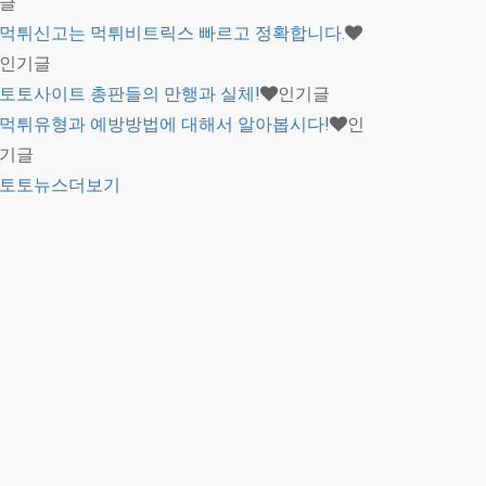
글
먹튀신고는 먹튀비트릭스 빠르고 정확합니다.
인기글
토토사이트 총판들의 만행과 실체!
인기글
먹튀유형과 예방방법에 대해서 알아봅시다!
인
기글
토토뉴스
더보기