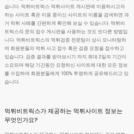
습니다. 먹튀비트릭스 먹튀사이트 게시판에 이용하시고자
하는 사이트 혹은 이용 중이신 사이트의 이름을 검색하면 과
거 먹튀 사례를 간편하게 확인해 보실 수 있습니다. 먹튀비
트릭스의 문의 접수 게시판을 사용하는 것도 또다른 방법입
니다. 먹튀비트릭스의 먹튀검증 전문팀이 상시 모니터링하
며 회원분들의 먹튀 사고 접수 혹은 검증 요청을 접수하고
있습니다. 검증 결과를 받아보시기 까지 최대 2일의 기간이
소요되며 해당 기간동안 요청하신 사이트에 대한 모든 정보
를 수집하여 회원분들에게 100% 투명하게 공유해드리고 있
습니다.
먹튀비트릭스가 제공하는 먹튀사이트 정보는
무엇인가요?