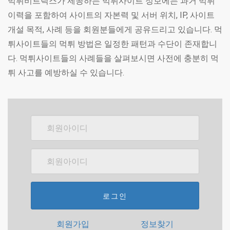
먹튀비트릭스가 제공하는 먹튀사이트 정보에는 과거 먹튀
이력을 포함하여 사이트의 자본력 및 서버 위치, IP, 사이트
개설 목적, 사례 등을 회원분들에게 공유드리고 있습니다. 먹
튀사이트들의 먹튀 방법은 일정한 패턴과 수단이 존재합니
다. 먹튀사이트들의 사례들을 살펴보시면 사전에 충분히 먹
튀 사고를 예방하실 수 있습니다.
로그인
회원가입
정보찾기