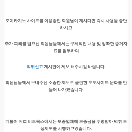
조이카지노 사이트를 이용중인 회원님이 계시다면 즉시 사용을 중단
하시고
추가 피해를 입으신 회원님들께서는 구체적인 내용 및 정확한 증거자
료를 첨부하여
먹튀신고
게시판에 제보 해주시길 바랍니다.
회원님들께서 보내주신 소중한 제보로 클린한 토토사이트 문화를 만
들어 나가겠습니다.
더불어 저희 비트릭스에서는 보증업체에 보증금을 수령받아 먹튀 보
상제도를 시행하고있습니다.