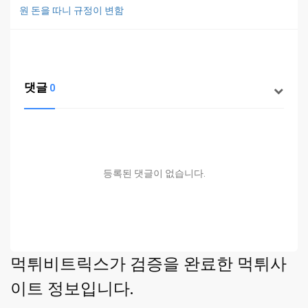
원 돈을 따니 규정이 변함
댓글
0
등록된 댓글이 없습니다.
먹튀비트릭스가 검증을 완료한 먹튀사
이트 정보입니다.