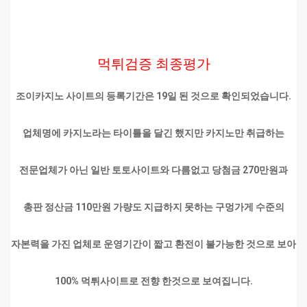
먹튀검증 최종평가
조이카지노 사이트의 등록기간은 19일 된 것으로 확인되었습니다.
업체명에 카지노라는 타이틀을 달긴 했지만 카지노만 취급하는
전문업체가 아닌 일반 토토사이트와 다름없고 당첨금 270만원과
총판 정산금 110만원 가량도 지급하지 못하는 구멍가게 수준의
자본력을 가진 업체로 운영기간이 짧고 환전이 불가능한 것으로 보아
100% 먹튀사이트로 전향 한것으로 보여집니다.