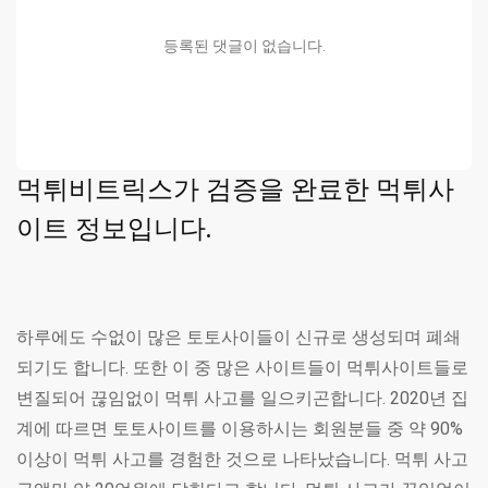
등록된 댓글이 없습니다.
먹튀비트릭스가 검증을 완료한 먹튀사
이트 정보입니다.
하루에도 수없이 많은 토토사이들이 신규로 생성되며 폐쇄
되기도 합니다. 또한 이 중 많은 사이트들이 먹튀사이트들로
변질되어 끊임없이 먹튀 사고를 일으키곤합니다. 2020년 집
계에 따르면 토토사이트를 이용하시는 회원분들 중 약 90%
이상이 먹튀 사고를 경험한 것으로 나타났습니다. 먹튀 사고