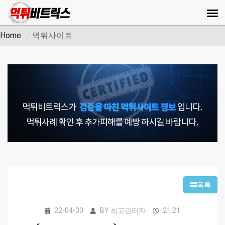
Home
먹튀사이트
목록
22-04-30
BY
최고관리자
21:21