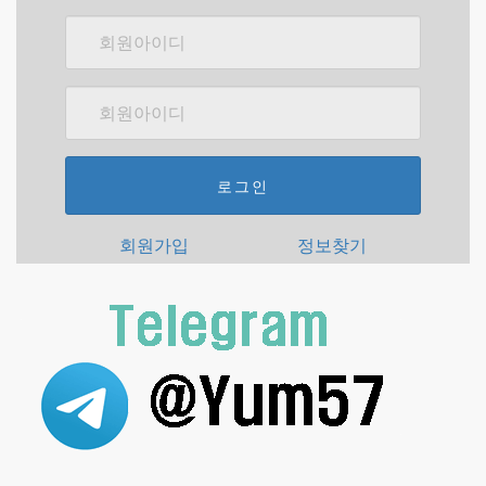
로그인
회원가입
정보찾기