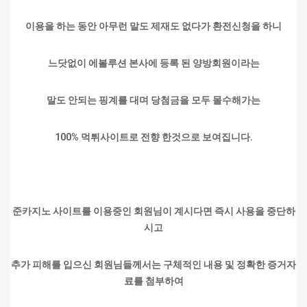
이용을 하는 동안 아무런 말도 제재도 없다가 환전신청을 하니
느닷없이 에볼루션 본사에 등록 된 양방회원이라는
말도 안되는 핑계를 대며 당첨금을 모두 몰수해가는
100% 먹튀사이트로 전향 한것으로 보여집니다.
준카지노 사이트를 이용중인 회원님이 계시다면 즉시 사용을 중단하
시고
추가 피해를 입으신 회원님들께서는 구체적인 내용 및 정확한 증거자
료를 첨부하여