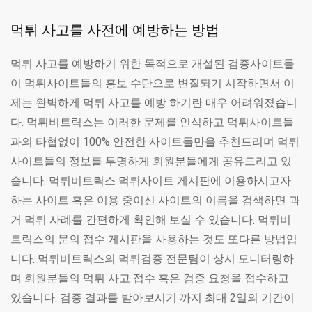
먹튀 사고를 사전에 예방하는 방법
먹튀 사고를 예방하기 위한 목적으로 개설된 검증사이트들
이 먹튀사이트들의 홍보 수단으로 변질되기 시작하면서 이
제는 완벽하게 먹튀 사고를 예방 하기란 매우 어려워졌습니
다. 먹튀비트릭스는 이러한 문제를 인식하고 먹튀사이트들
과의 타협없이 100% 안전한 사이트들만을 추천드리며 먹튀
사이트들의 정보를 투명하게 회원분들에게 공유드리고 있
습니다. 먹튀비트릭스 먹튀사이트 게시판에 이용하시고자
하는 사이트 혹은 이용 중이신 사이트의 이름을 검색하면 과
거 먹튀 사례를 간편하게 확인해 보실 수 있습니다. 먹튀비
트릭스의 문의 접수 게시판을 사용하는 것도 또다른 방법입
니다. 먹튀비트릭스의 먹튀검증 전문팀이 상시 모니터링하
며 회원분들의 먹튀 사고 접수 혹은 검증 요청을 접수하고
있습니다. 검증 결과를 받아보시기 까지 최대 2일의 기간이