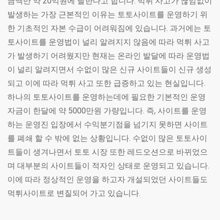
금액만 약 20억원에 달한다고 합니다. 먹튀 사고가 끊임없이
발생하는 가장 근본적인 이유는 토토사이트를 운영하기 위
한 기초적인 자본 수급이 어려워짐에 있습니다. 과거에는 토
토사이트를 운영법이 널리 알려지지 않음에 따라 먹튀 사고
가 발생하기 어려웠지만 현재는 온라인 발달에 따라 운영법
이 널리 알려지면서 수없이 많은 신규 사이트들이 신규 생성
되고 이에 따라 먹튀 사고 또한 급증하고 있는 현실입니다.
하나의 토토사이트를 운영하는데에 필요한 기본적인 운영
자금이 한달에 약 5000만원 가량입니다. 즉, 사이트를 운영
하는 운영진 입장에서 수익분기점을 넘기지 못하면 사이트
를 폐쇄 할 수 밖에 없는 상황입니다. 수없이 많은 토토사이
트들이 생겨나면서 토토 시장 또한 레드오션으로 바뀌었으
며 대부분의 사이트들이 적자인 상태로 운영되고 있습니다.
이에 따라 정상적인 운영을 하고자 개설되었던 사이트들도
먹튀사이트로 변질되어 가고 있습니다.