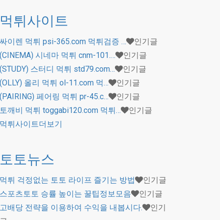
먹튀사이트
싸이렌 먹튀 psi-365.com 먹튀검증 …
인기글
(CINEMA) 시네마 먹튀 cnm-101.…
인기글
(STUDY) 스터디 먹튀 std79.com…
인기글
(OLLY) 올리 먹튀 ol-11.com 먹…
인기글
(PAIRING) 페어링 먹튀 pr-45.c…
인기글
토깨비 먹튀 toggabi120.com 먹튀…
인기글
먹튀사이트
더보기
토토뉴스
먹튀 걱정없는 토토 라이프 즐기는 방법
인기글
스포츠토토 승률 높이는 꿀팁정보모음
인기글
고배당 전략을 이용하여 수익을 내봅시다.
인기