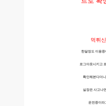
트로 확
먹튀신
한달정도 이용중이
로그아웃시키고 
확인해본다더니
실장은 사고나
운전중이라