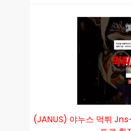
(JANUS) 야누스 먹튀 Jn