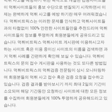
먹튀 사고를 예방하기 위한 목적으로 개설된 검증사이트들
이 먹튀사이트들의 홍보 수단으로 변질되기 시작하면서 이
제는 완벽하게 먹튀 사고를 예방 하기란 매우 어려워졌습니
다. 먹튀비트릭스는 이러한 문제를 인식하고 먹튀사이트들
과의 타협없이 100% 안전한 사이트들만을 추천드리며 먹튀
사이트들의 정보를 투명하게 회원분들에게 공유드리고 있
습니다. 먹튀비트릭스 먹튀사이트 게시판에 이용하시고자
하는 사이트 혹은 이용 중이신 사이트의 이름을 검색하면 과
거 먹튀 사례를 간편하게 확인해 보실 수 있습니다. 먹튀비
트릭스의 문의 접수 게시판을 사용하는 것도 또다른 방법입
니다. 먹튀비트릭스의 먹튀검증 전문팀이 상시 모니터링하
며 회원분들의 먹튀 사고 접수 혹은 검증 요청을 접수하고
있습니다. 검증 결과를 받아보시기 까지 최대 2일의 기간이
소요되며 해당 기간동안 요청하신 사이트에 대한 모든 정보
를 수집하여 회원분들에게 100% 투명하게 공유해드리고 있
습니다.