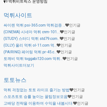
먹튀비트릭스 운영방침
먹튀사이트
싸이렌 먹튀 psi-365.com 먹튀검증 …
인기글
(CINEMA) 시네마 먹튀 cnm-101.…
인기글
(STUDY) 스터디 먹튀 std79.com…
인기글
(OLLY) 올리 먹튀 ol-11.com 먹…
인기글
(PAIRING) 페어링 먹튀 pr-45.c…
인기글
토깨비 먹튀 toggabi120.com 먹튀…
인기글
먹튀사이트
더보기
토토뉴스
먹튀 걱정없는 토토 라이프 즐기는 방법
인기글
스포츠토토 승률 높이는 꿀팁정보모음
인기글
고배당 전략을 이용하여 수익을 내봅시다.
인기글