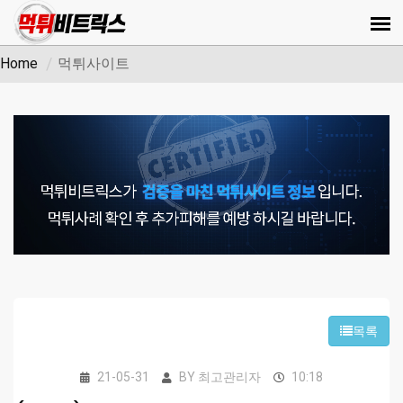
Home
먹튀사이트
목록
21-05-31
BY
최고관리자
10:18