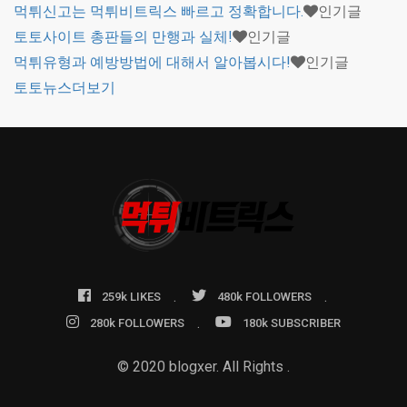
먹튀신고는 먹튀비트릭스 빠르고 정확합니다.
인기글
토토사이트 총판들의 만행과 실체!
인기글
먹튀유형과 예방방법에 대해서 알아봅시다!
인기글
토토뉴스
더보기
259k LIKES
480k FOLLOWERS
280k FOLLOWERS
180k SUBSCRIBER
© 2020 blogxer. All Rights .