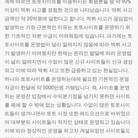
계에 따르면 토토사이트를 이용하시는 회원분들 중 약 90%
이상이 먹튀 사고를 경험한 것으로 나타났습니다. 먹튀 사고
금액만 약 20억원에 달한다고 합니다. 먹튀 사고가 끊임없이
발생하는 가장 근본적인 이유는 토토사이트를 운영하기 위
한 기초적인 자본 수급이 어려워짐에 있습니다. 과거에는 토
토사이트를 운영법이 널리 알려지지 않음에 따라 먹튀 사고
가 발생하기 어려웠지만 현재는 온라인 발달에 따라 운영법
이 널리 알려지면서 수없이 많은 신규 사이트들이 신규 생성
되고 이에 따라 먹튀 사고 또한 급증하고 있는 현실입니다.
하나의 토토사이트를 운영하는데에 필요한 기본적인 운영
자금이 한달에 약 5000만원 가량입니다. 즉, 사이트를 운영
하는 운영진 입장에서 수익분기점을 넘기지 못하면 사이트
를 폐쇄 할 수 밖에 없는 상황입니다. 수없이 많은 토토사이
트들이 생겨나면서 토토 시장 또한 레드오션으로 바뀌었으
며 대부분의 사이트들이 적자인 상태로 운영되고 있습니다.
이에 따라 정상적인 운영을 하고자 개설되었던 사이트들도