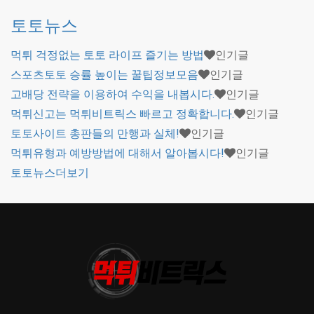
토토뉴스
먹튀 걱정없는 토토 라이프 즐기는 방법
인기글
스포츠토토 승률 높이는 꿀팁정보모음
인기글
고배당 전략을 이용하여 수익을 내봅시다.
인기글
먹튀신고는 먹튀비트릭스 빠르고 정확합니다.
인기글
토토사이트 총판들의 만행과 실체!
인기글
먹튀유형과 예방방법에 대해서 알아봅시다!
인기글
토토뉴스
더보기