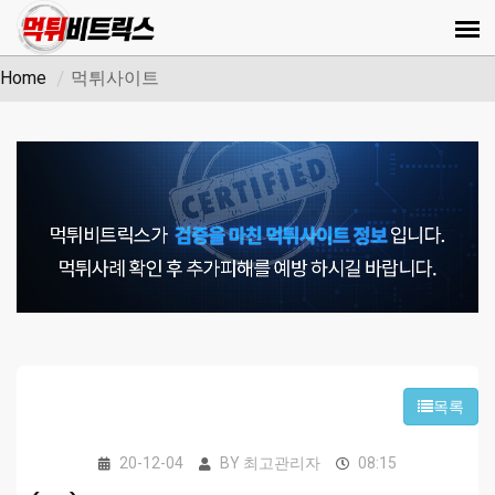
Home
먹튀사이트
목록
20-12-04
BY
최고관리자
08:15