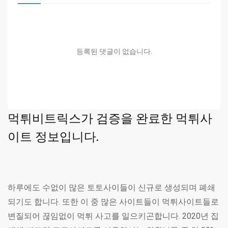
등록된 댓글이 없습니다.
먹튀비트릭스가 검증을 완료한 먹튀사
이트 정보입니다.
하루에도 수없이 많은 토토사이들이 신규로 생성되며 폐쇄
되기도 합니다. 또한 이 중 많은 사이트들이 먹튀사이트들로
변질되어 끊임없이 먹튀 사고를 일으키곤합니다. 2020년 집