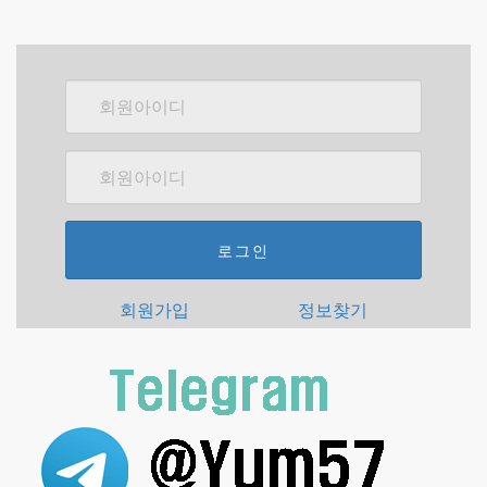
로그인
회원가입
정보찾기