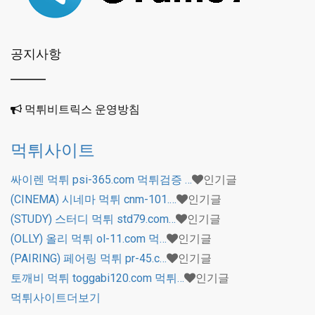
공지사항
먹튀비트릭스 운영방침
먹튀사이트
싸이렌 먹튀 psi-365.com 먹튀검증 …
인기글
(CINEMA) 시네마 먹튀 cnm-101.…
인기글
(STUDY) 스터디 먹튀 std79.com…
인기글
(OLLY) 올리 먹튀 ol-11.com 먹…
인기글
(PAIRING) 페어링 먹튀 pr-45.c…
인기글
토깨비 먹튀 toggabi120.com 먹튀…
인기글
먹튀사이트
더보기