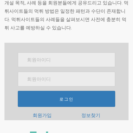
개설 목적, 사례 등을 회원분들에게 공유드리고 있습니다. 먹
튀사이트들의 먹튀 방법은 일정한 패턴과 수단이 존재합니
다. 먹튀사이트들의 사례들을 살펴보시면 사전에 충분히 먹
튀 사고를 예방하실 수 있습니다.
로그인
회원가입
정보찾기