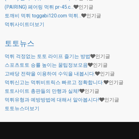
(PAIRING) 페어링 먹튀 pr-45.c…
인기글
토깨비 먹튀 toggabi120.com 먹튀…
인기글
먹튀사이트
더보기
토토뉴스
먹튀 걱정없는 토토 라이프 즐기는 방법
인기글
스포츠토토 승률 높이는 꿀팁정보모음
인기글
고배당 전략을 이용하여 수익을 내봅시다.
인기글
먹튀신고는 먹튀비트릭스 빠르고 정확합니다.
인기글
토토사이트 총판들의 만행과 실체!
인기글
먹튀유형과 예방방법에 대해서 알아봅시다!
인기글
토토뉴스
더보기