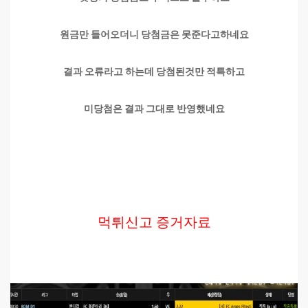
원금만 들어오더니 당첨금은 못준다고하네요
결과 오류라고 하는데 당첨된것만 적특하고
미당첨은 결과 그대로 반영했네요
먹튀신고 증거자료