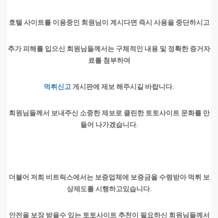
호텔 사이트를 이용중인 회원님이 계시다면 즉시 사용을 중단하시고
추가 피해를 입으신 회원님들께서는 구체적인 내용 및 정확한 증거자
료를 첨부하여
먹튀신고
게시판에 제보 해주시길 바랍니다.
회원님들께서 보내주신 소중한 제보로 클린한 토토사이트 문화를 만
들어 나가겠습니다.
더불어 저희 비트릭스에서는 보증업체에 보증금을 수령받아 먹튀 보
상제도를 시행하고있습니다.
안전을 보장 받을수 있는 토토사이트 추천이 필요하신 회원님들께서