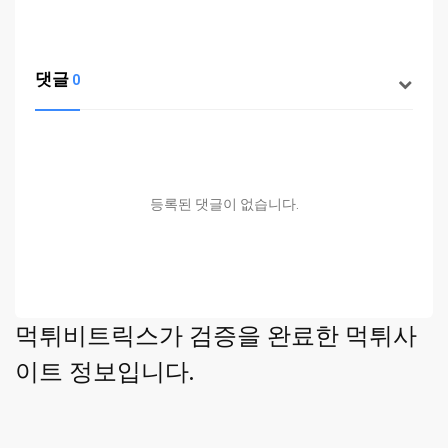
댓글
0
등록된 댓글이 없습니다.
먹튀비트릭스가 검증을 완료한 먹튀사
이트 정보입니다.