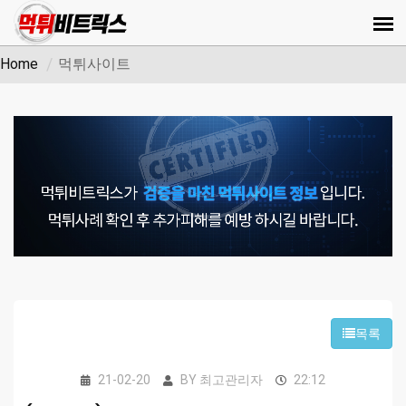
Home
먹튀사이트
목록
21-02-20
BY
최고관리자
22:12