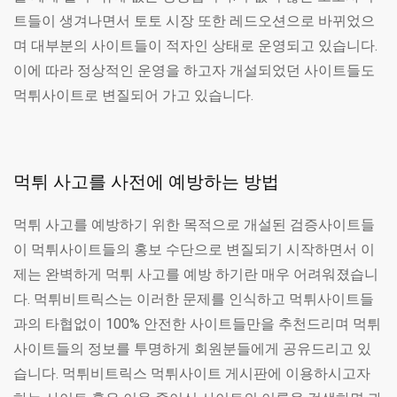
트들이 생겨나면서 토토 시장 또한 레드오션으로 바뀌었으
며 대부분의 사이트들이 적자인 상태로 운영되고 있습니다.
이에 따라 정상적인 운영을 하고자 개설되었던 사이트들도
먹튀사이트로 변질되어 가고 있습니다.
먹튀 사고를 사전에 예방하는 방법
먹튀 사고를 예방하기 위한 목적으로 개설된 검증사이트들
이 먹튀사이트들의 홍보 수단으로 변질되기 시작하면서 이
제는 완벽하게 먹튀 사고를 예방 하기란 매우 어려워졌습니
다. 먹튀비트릭스는 이러한 문제를 인식하고 먹튀사이트들
과의 타협없이 100% 안전한 사이트들만을 추천드리며 먹튀
사이트들의 정보를 투명하게 회원분들에게 공유드리고 있
습니다. 먹튀비트릭스 먹튀사이트 게시판에 이용하시고자