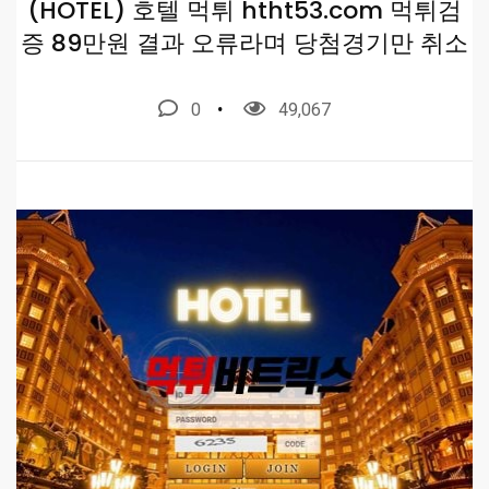
(HOTEL) 호텔 먹튀 htht53.com 먹튀검
증 89만원 결과 오류라며 당첨경기만 취소
0
49,067