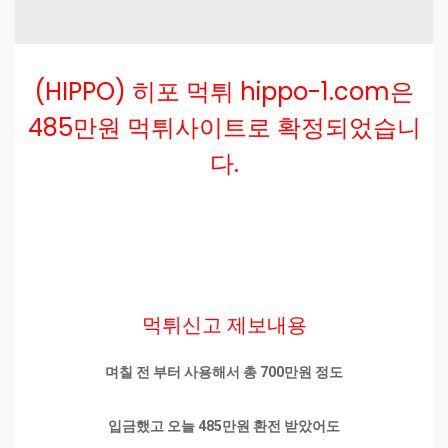
(HIPPO) 히포 먹튀 hippo-1.com은
485만원 먹튀사이트로 확정되었습니
다.
먹튀신고 제보내용
며칠 전 부터 사용해서 총 700만원 정도
입금했고 오늘 485만원 환전 받았어도