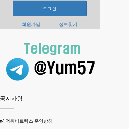
로그인
회원가입
정보찾기
공지사항
먹튀비트릭스 운영방침