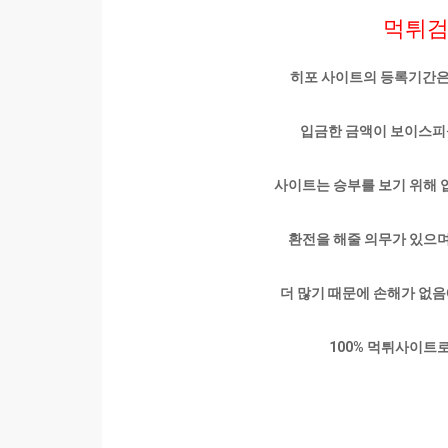
먹튀검
히포 사이트의 등록기간은 
입금한 금액이 보이스피
사이트는 승부를 보기 위해
환전을 해줄 의무가 있으
더 많기 때문에 손해가 없
100% 먹튀사이트