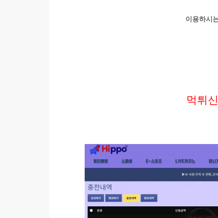
이용하시는
먹튀신