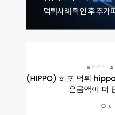
21-09-11
(HIPPO) 히포 먹튀 hip
은금액이 더 
0