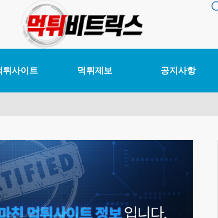
먹튀사이트
먹튀제보
공지사항