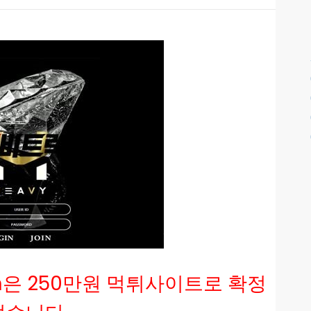
com은 250만원 먹튀사이트로 확정