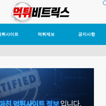
먹튀사이트
먹튀제보
공지사항