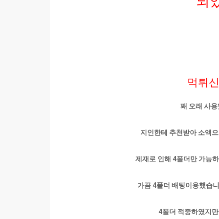
되
먹튀신
꽤 오래 사
지인한테 추천받아 소액으로
제재로 인해 4폴더만 가능
가끔 4폴더 배팅이용했습니다
4폴더 적중하였지만