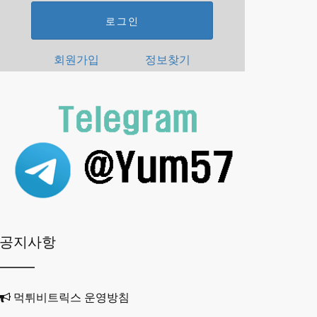
로그인
회원가입
정보찾기
공지사항
먹튀비트릭스 운영방침