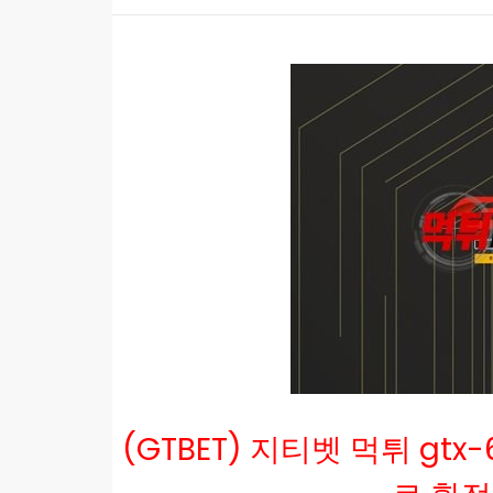
(GTBET) 지티벳 먹튀 gt