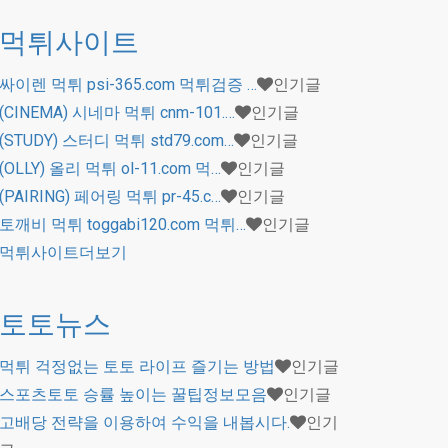
먹튀사이트
싸이렌 먹튀 psi-365.com 먹튀검증 …
인기글
(CINEMA) 시네마 먹튀 cnm-101.…
인기글
(STUDY) 스터디 먹튀 std79.com…
인기글
(OLLY) 올리 먹튀 ol-11.com 먹…
인기글
(PAIRING) 페어링 먹튀 pr-45.c…
인기글
토깨비 먹튀 toggabi120.com 먹튀…
인기글
먹튀사이트
더보기
토토뉴스
먹튀 걱정없는 토토 라이프 즐기는 방법
인기글
스포츠토토 승률 높이는 꿀팁정보모음
인기글
고배당 전략을 이용하여 수익을 내봅시다.
인기