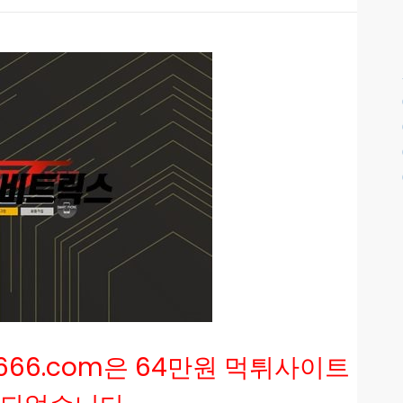
x-666.com은 64만원 먹튀사이트