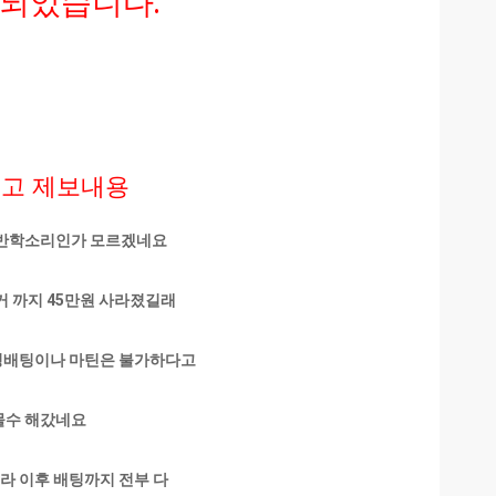
정되었습니다.
고 제보내용
신반학소리인가 모르겠네요
 까지 45만원 사라졌길래
성배팅이나 마틴은 불가하다고
몰수 해갔네요
라 이후 배팅까지 전부 다