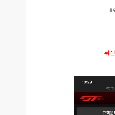
몰
먹튀신