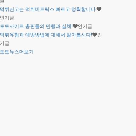
글
먹튀신고는 먹튀비트릭스 빠르고 정확합니다.
인기글
토토사이트 총판들의 만행과 실체!
인기글
먹튀유형과 예방방법에 대해서 알아봅시다!
인
기글
토토뉴스
더보기