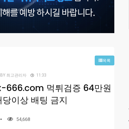
목록
BY
최고관리자
11:33
tx-666.com 먹튀검증 64만원
8배당이상 배팅 금지
54,668