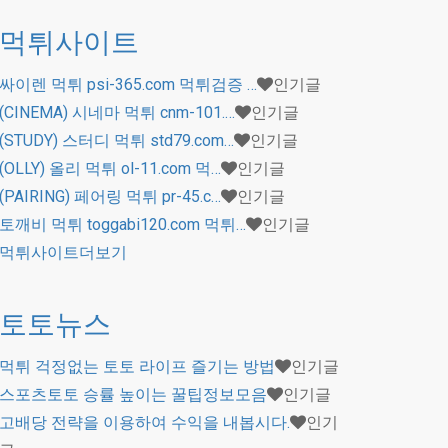
먹튀사이트
싸이렌 먹튀 psi-365.com 먹튀검증 …
인기글
(CINEMA) 시네마 먹튀 cnm-101.…
인기글
(STUDY) 스터디 먹튀 std79.com…
인기글
(OLLY) 올리 먹튀 ol-11.com 먹…
인기글
(PAIRING) 페어링 먹튀 pr-45.c…
인기글
토깨비 먹튀 toggabi120.com 먹튀…
인기글
먹튀사이트
더보기
토토뉴스
먹튀 걱정없는 토토 라이프 즐기는 방법
인기글
스포츠토토 승률 높이는 꿀팁정보모음
인기글
고배당 전략을 이용하여 수익을 내봅시다.
인기