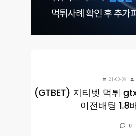
21-03-09
(GTBET) 지티벳 먹튀 g
이전배팅 1.
0