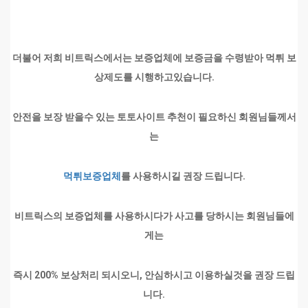
더불어 저희 비트릭스에서는 보증업체에 보증금을 수령받아 먹튀 보
상제도를 시행하고있습니다.
안전을 보장 받을수 있는 토토사이트 추천이 필요하신 회원님들께서
는
먹튀보증업체
를 사용하시길 권장 드립니다.
비트릭스의 보증업체를 사용하시다가 사고를 당하시는 회원님들에
게는
즉시 200% 보상처리 되시오니, 안심하시고 이용하실것을 권장 드립
니다.