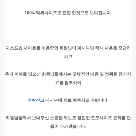
100% 먹튀사이트로 전향 한것으로 보여집니다.
지스포츠 사이트를 이용중인 회원님이 계시다면 즉시 사용을 중단하
시고
추가 피해를 입으신 회원님들께서는 구체적인 내용 및 정확한 증거자
료를 첨부하여
먹튀신고
게시판에 제보 해주시길 바랍니다.
회원님들께서 보내주신 소중한 제보로 클린한 토토사이트 문화를 만
들어 나가겠습니다.