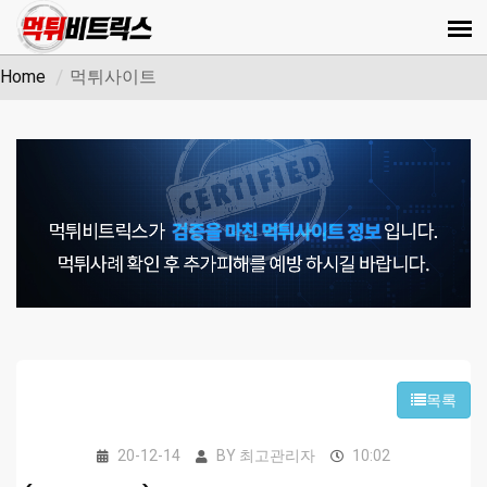
Home
먹튀사이트
목록
20-12-14
BY
최고관리자
10:02