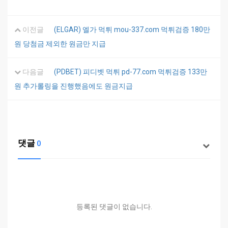
이전글
(ELGAR) 엘가 먹튀 mou-337.com 먹튀검증 180만
원 당첨금 제외한 원금만 지급
다음글
(PDBET) 피디벳 먹튀 pd-77.com 먹튀검증 133만
원 추가롤링을 진행했음에도 원금지급
댓글
0
등록된 댓글이 없습니다.