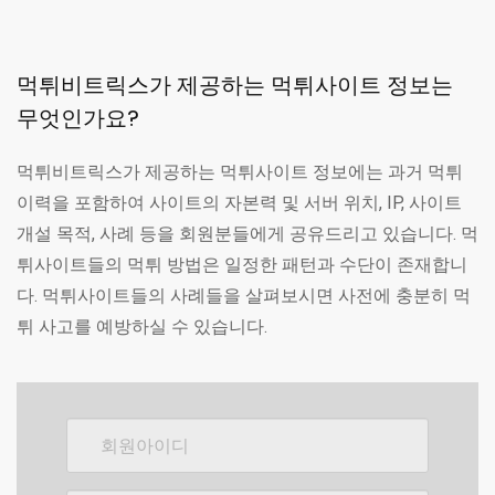
먹튀비트릭스가 제공하는 먹튀사이트 정보는
무엇인가요?
먹튀비트릭스가 제공하는 먹튀사이트 정보에는 과거 먹튀
이력을 포함하여 사이트의 자본력 및 서버 위치, IP, 사이트
개설 목적, 사례 등을 회원분들에게 공유드리고 있습니다. 먹
튀사이트들의 먹튀 방법은 일정한 패턴과 수단이 존재합니
다. 먹튀사이트들의 사례들을 살펴보시면 사전에 충분히 먹
튀 사고를 예방하실 수 있습니다.