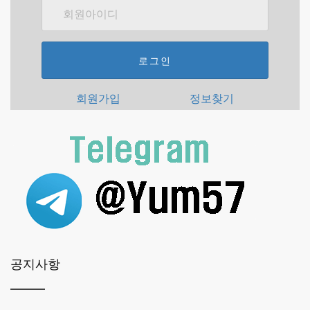
로그인
회원가입
정보찾기
공지사항