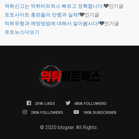
먹튀신고는 먹튀비트릭스 빠르고 정확합니다.
인기글
토토사이트 총판들의 만행과 실체!
인기글
먹튀유형과 예방방법에 대해서 알아봅시다!
인기글
토토뉴스
더보기
259k LIKES
480k FOLLOWERS
280k FOLLOWERS
180k SUBSCRIBER
© 2020 blogxer. All Rights .