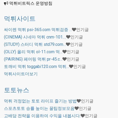
먹튀비트릭스 운영방침
먹튀사이트
싸이렌 먹튀 psi-365.com 먹튀검증 …
인기글
(CINEMA) 시네마 먹튀 cnm-101.…
인기글
(STUDY) 스터디 먹튀 std79.com…
인기글
(OLLY) 올리 먹튀 ol-11.com 먹…
인기글
(PAIRING) 페어링 먹튀 pr-45.c…
인기글
토깨비 먹튀 toggabi120.com 먹튀…
인기글
먹튀사이트
더보기
토토뉴스
먹튀 걱정없는 토토 라이프 즐기는 방법
인기글
스포츠토토 승률 높이는 꿀팁정보모음
인기글
고배당 전략을 이용하여 수익을 내봅시다.
인기글