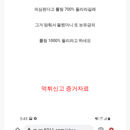
의심된다고 롤링 700% 돌리라길래
그거 맞춰서 돌렸더니 또 보유금의
롤링 1000% 돌리라고 하네요
먹튀신고 증거자료