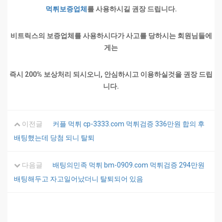
먹튀보증업체
를 사용하시길 권장 드립니다.
비트릭스의 보증업체를 사용하시다가 사고를 당하시는 회원님들에
게는
즉시 200% 보상처리 되시오니, 안심하시고 이용하실것을 권장 드립
니다.
이전글
커플 먹튀 cp-3333.com 먹튀검증 336만원 합의 후
배팅했는데 당첨 되니 탈퇴
다음글
배팅의민족 먹튀 bm-0909.com 먹튀검증 294만원
배팅해두고 자고일어났더니 탈퇴되어 있음