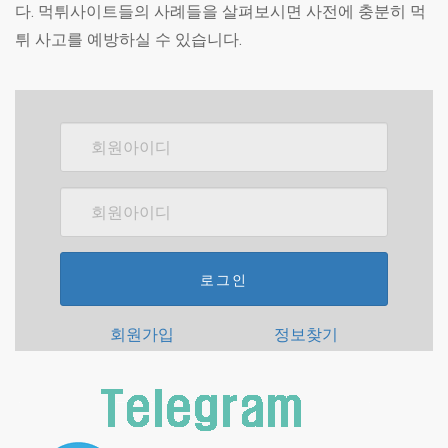
다. 먹튀사이트들의 사례들을 살펴보시면 사전에 충분히 먹
튀 사고를 예방하실 수 있습니다.
로그인
회원가입
정보찾기