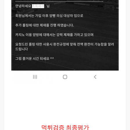
먹튀검증 최종평가