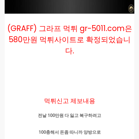
(GRAFF) 그라프 먹튀 gr-5011.com은
580만원 먹튀사이트로 확정되었습니
다.
먹튀신고 제보내용
전날 100만원 다 잃고 복구하려고
100충해서 돈좀 따니까 양방으로