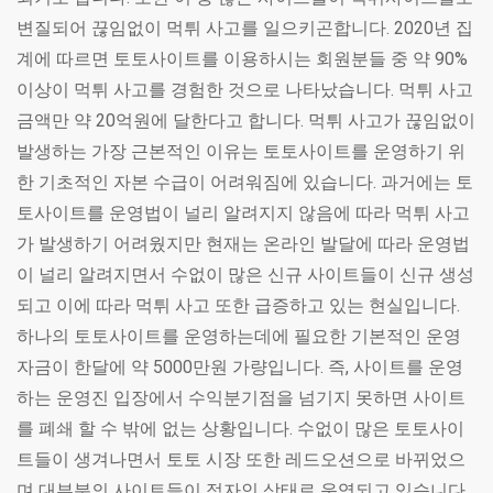
변질되어 끊임없이 먹튀 사고를 일으키곤합니다. 2020년 집
계에 따르면 토토사이트를 이용하시는 회원분들 중 약 90%
이상이 먹튀 사고를 경험한 것으로 나타났습니다. 먹튀 사고
금액만 약 20억원에 달한다고 합니다. 먹튀 사고가 끊임없이
발생하는 가장 근본적인 이유는 토토사이트를 운영하기 위
한 기초적인 자본 수급이 어려워짐에 있습니다. 과거에는 토
토사이트를 운영법이 널리 알려지지 않음에 따라 먹튀 사고
가 발생하기 어려웠지만 현재는 온라인 발달에 따라 운영법
이 널리 알려지면서 수없이 많은 신규 사이트들이 신규 생성
되고 이에 따라 먹튀 사고 또한 급증하고 있는 현실입니다.
하나의 토토사이트를 운영하는데에 필요한 기본적인 운영
자금이 한달에 약 5000만원 가량입니다. 즉, 사이트를 운영
하는 운영진 입장에서 수익분기점을 넘기지 못하면 사이트
를 폐쇄 할 수 밖에 없는 상황입니다. 수없이 많은 토토사이
트들이 생겨나면서 토토 시장 또한 레드오션으로 바뀌었으
며 대부분의 사이트들이 적자인 상태로 운영되고 있습니다.