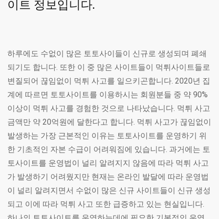
이트 정보입니다.
하루에도 수없이 많은 토토사이들이 신규로 생성되며 폐쇄
되기도 합니다. 또한 이 중 많은 사이트들이 먹튀사이트들로
변질되어 끊임없이 먹튀 사고를 일으키곤합니다. 2020년 집
계에 따르면 토토사이트를 이용하시는 회원분들 중 약 90%
이상이 먹튀 사고를 경험한 것으로 나타났습니다. 먹튀 사고
금액만 약 20억원에 달한다고 합니다. 먹튀 사고가 끊임없이
발생하는 가장 근본적인 이유는 토토사이트를 운영하기 위
한 기초적인 자본 수급이 어려워짐에 있습니다. 과거에는 토
토사이트를 운영법이 널리 알려지지 않음에 따라 먹튀 사고
가 발생하기 어려웠지만 현재는 온라인 발달에 따라 운영법
이 널리 알려지면서 수없이 많은 신규 사이트들이 신규 생성
되고 이에 따라 먹튀 사고 또한 급증하고 있는 현실입니다.
하나의 토토사이트를 운영하는데에 필요한 기본적인 운영