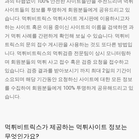
과의 타협없이 100% 안전한 사이트들만을 추천드리며 먹튀
사이트들의 정보를 투명하게 회원분들에게 공유드리고 있
습니다. 먹튀비트릭스 먹튀사이트 게시판에 이용하시고자
하는 사이트 혹은 이용 중이신 사이트의 이름을 검색하면 과
거 먹튀 사례를 간편하게 확인해 보실 수 있습니다. 먹튀비
트릭스의 문의 접수 게시판을 사용하는 것도 또다른 방법입
니다. 먹튀비트릭스의 먹튀검증 전문팀이 상시 모니터링하
며 회원분들의 먹튀 사고 접수 혹은 검증 요청을 접수하고
있습니다. 검증 결과를 받아보시기 까지 최대 2일의 기간이
소요되며 해당 기간동안 요청하신 사이트에 대한 모든 정보
를 수집하여 회원분들에게 100% 투명하게 공유해드리고 있
습니다.
먹튀비트릭스가 제공하는 먹튀사이트 정보는
무엇인가요?