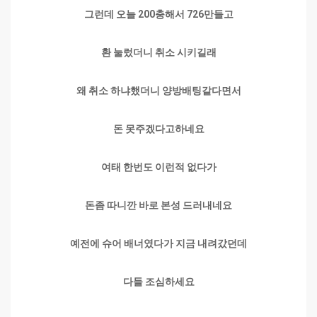
그런데 오늘 200충해서 726만들고
환 눌렀더니 취소 시키길래
왜 취소 하냐했더니 양방배팅같다면서
돈 못주겠다고하네요
여태 한번도 이런적 없다가
돈좀 따니깐 바로 본성 드러내네요
예전에 슈어 배너였다가 지금 내려갔던데
다들 조심하세요