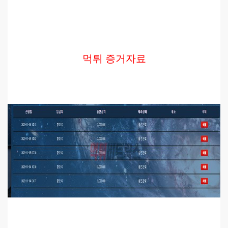
먹튀 증거자료