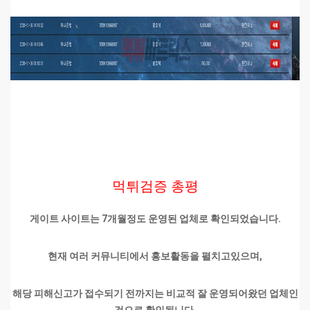
먹튀검증 총평
게이트 사이트는 7개월정도 운영된 업체로 확인되었습니다.
현재 여러 커뮤니티에서 홍보활동을 펼치고있으며,
해당 피해신고가 접수되기 전까지는 비교적 잘 운영되어왔던 업체인