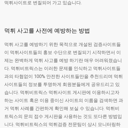
먹튀사이트로 변질되어 가고 있습니다.
먹튀 사고를 사전에 예방하는 방법
먹튀 사고를 예방하기 위한 목적으로 개설된 검증사이트들
이 먹튀사이트들의 홍보 수단으로 변질되기 시작하면서 이
제는 완벽하게 먹튀 사고를 예방 하기란 매우 어려워졌습니
다. 먹튀비트릭스는 이러한 문제를 인식하고 먹튀사이트들
과의 타협없이 100% 안전한 사이트들만을 추천드리며 먹튀
사이트들의 정보를 투명하게 회원분들에게 공유드리고 있
습니다. 먹튀비트릭스 먹튀사이트 게시판에 이용하시고자
하는 사이트 혹은 이용 중이신 사이트의 이름을 검색하면 과
거 먹튀 사례를 간편하게 확인해 보실 수 있습니다. 먹튀비
트릭스의 문의 접수 게시판을 사용하는 것도 또다른 방법입
니다. 먹튀비트릭스의 먹튀검증 전문팀이 상시 모니터링하