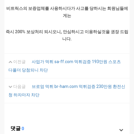
비트릭스의 보증업체를 사용하시다가 사고를 당하시는 회원님들에
게는
즉시 200% 보상처리 되시오니, 안심하시고 이용하실것을 권장 드립
니다.
이전글
사업가 먹튀 sa-ff.com 먹튀검증 193만원 스포츠
다폴더 당첨되니 차단
다음글
브로엄 먹튀 br-ham.com 먹튀검증 230만원 환전신
청 하자마자 차단
댓글
0