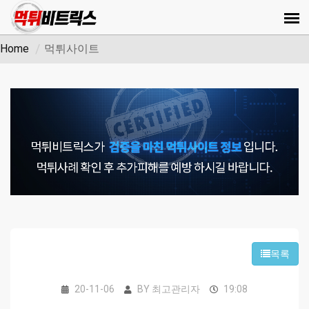
Home
먹튀사이트
목록
20-11-06
BY
최고관리자
19:08