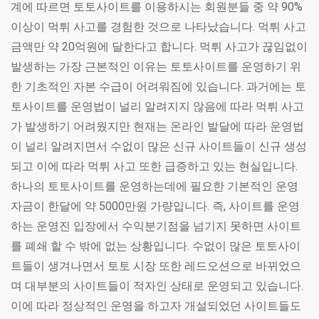
계에 따르면 토토사이트를 이용하시는 회원분들 중 약 90%
이상이 먹튀 사고를 경험한 것으로 나타났습니다. 먹튀 사고
금액만 약 20억원에 달한다고 합니다. 먹튀 사고가 끊임없이
발생하는 가장 근본적인 이유는 토토사이트를 운영하기 위
한 기초적인 자본 수급이 어려워짐에 있습니다. 과거에는 토
토사이트를 운영법이 널리 알려지지 않음에 따라 먹튀 사고
가 발생하기 어려웠지만 현재는 온라인 발달에 따라 운영법
이 널리 알려지면서 수없이 많은 신규 사이트들이 신규 생성
되고 이에 따라 먹튀 사고 또한 급증하고 있는 현실입니다.
하나의 토토사이트를 운영하는데에 필요한 기본적인 운영
자금이 한달에 약 5000만원 가량입니다. 즉, 사이트를 운영
하는 운영진 입장에서 수익분기점을 넘기지 못하면 사이트
를 폐쇄 할 수 밖에 없는 상황입니다. 수없이 많은 토토사이
트들이 생겨나면서 토토 시장 또한 레드오션으로 바뀌었으
며 대부분의 사이트들이 적자인 상태로 운영되고 있습니다.
이에 따라 정상적인 운영을 하고자 개설되었던 사이트들도