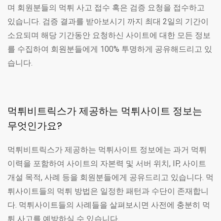
며 회원분들의 먹튀 사고 접수 혹은 검증 요청을 접수하고
있습니다. 검증 결과를 받아보시기 까지 최대 2일의 기간이
소요되며 해당 기간동안 요청하신 사이트에 대한 모든 정보
를 수집하여 회원분들에게 100% 투명하게 공유해드리고 있
습니다.
먹튀비트릭스가 제공하는 먹튀사이트 정보는
무엇인가요?
먹튀비트릭스가 제공하는 먹튀사이트 정보에는 과거 먹튀
이력을 포함하여 사이트의 자본력 및 서버 위치, IP, 사이트
개설 목적, 사례 등을 회원분들에게 공유드리고 있습니다. 먹
튀사이트들의 먹튀 방법은 일정한 패턴과 수단이 존재합니
다. 먹튀사이트들의 사례들을 살펴보시면 사전에 충분히 먹
튀 사고를 예방하실 수 있습니다.