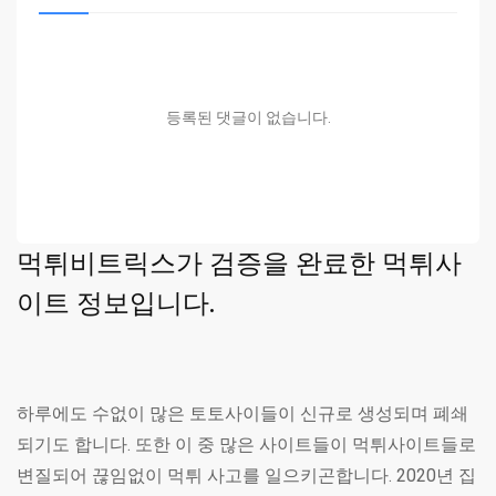
등록된 댓글이 없습니다.
먹튀비트릭스가 검증을 완료한 먹튀사
이트 정보입니다.
하루에도 수없이 많은 토토사이들이 신규로 생성되며 폐쇄
되기도 합니다. 또한 이 중 많은 사이트들이 먹튀사이트들로
변질되어 끊임없이 먹튀 사고를 일으키곤합니다. 2020년 집