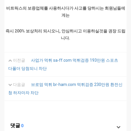
비트릭스의 보증업체를 사용하시다가 사고를 당하시는 회원님들에
게는
즉시 200% 보상처리 되시오니, 안심하시고 이용하실것을 권장 드립
니다.
이전글
사업가 먹튀 sa-ff.com 먹튀검증 193만원 스포츠
다폴더 당첨되니 차단
다음글
브로엄 먹튀 br-ham.com 먹튀검증 230만원 환전신
청 하자마자 차단
댓글
0