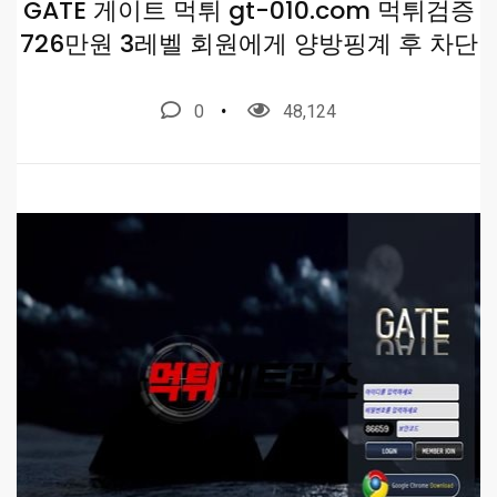
GATE 게이트 먹튀 gt-010.com 먹튀검증
726만원 3레벨 회원에게 양방핑계 후 차단
0
48,124