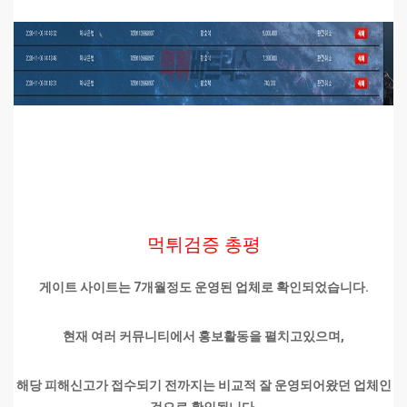
먹튀검증 총평
게이트 사이트는 7개월정도 운영된 업체로 확인되었습니다.
현재 여러 커뮤니티에서 홍보활동을 펼치고있으며,
해당 피해신고가 접수되기 전까지는 비교적 잘 운영되어왔던 업체인